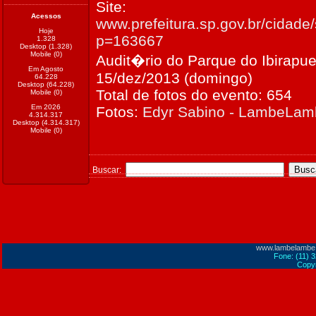
Site:
Acessos
www.prefeitura.sp.gov.br/cidade/
Hoje
p=163667
1.328
Desktop (1.328)
Mobile (0)
Audit�rio do Parque do Ibirapue
Em Agosto
15/dez/2013 (domingo)
64.228
Desktop (64.228)
Total de fotos do evento: 654
Mobile (0)
Em 2026
Fotos:
Edyr Sabino - LambeLa
4.314.317
Desktop (4.314.317)
Mobile (0)
Buscar:
www.lambelambe
Fone: (11) 
Copyr