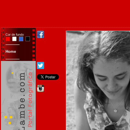
Cor de fundo
------------
Home
------------