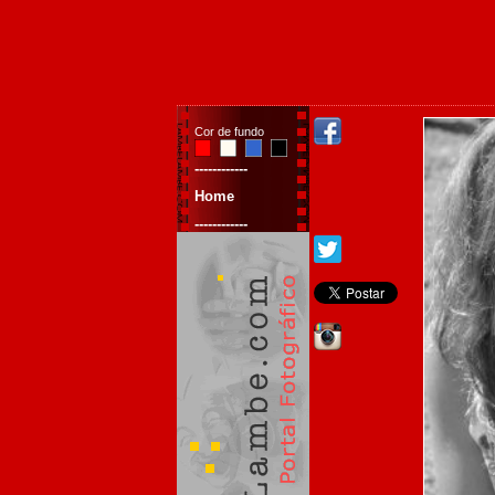
Cor de fundo
------------
Home
------------