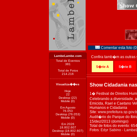
Comentar esta foto (0
LambeLambe.com
Confira tamb�m as outras 
Total de Eventos
381
S�rie A
S�rie B
Total de Fotos
214.216
Show Cidadania na
Visualiza��es
Hoje
1� Festival de Direitos Hu
22
Desktop (22)
Celebrando a diversidade, a
Mobile (0)
Emicida, Rael e Caetano Vel
Humanos e Cidadania
Em Agosto
76.053
Site:
www.prefeitura.sp.gov.
Desktop (76.053)
Audit�rio do Parque do Ibir
Mobile (0)
15/dez/2013 (domingo)
Em 2026
Total de fotos do evento: 65
18.802.607
Fotos:
Edyr Sabino - Lamb
Desktop (18.802.607)
Mobile (0)