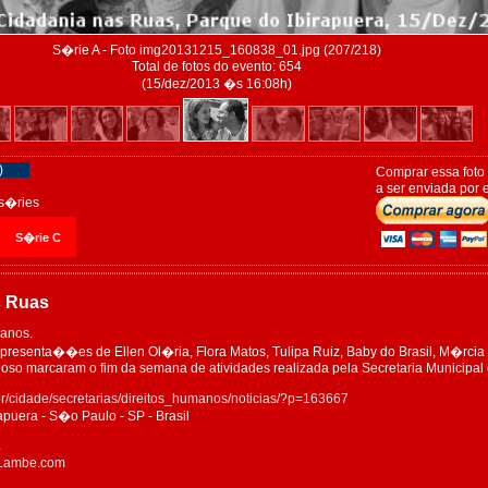
S�rie A - Foto img20131215_160838_01.jpg (207/218)
Total de fotos do evento: 654
(15/dez/2013 �s 16:08h)
)
Comprar essa foto
a ser enviada por e
s�ries
S�rie C
s Ruas
manos.
presenta��es de Ellen Ol�ria, Flora Matos, Tulipa Ruiz, Baby do Brasil, M�rcia
oso marcaram o fim da semana de atividades realizada pela Secretaria Municipal 
br/cidade/secretarias/direitos_humanos/noticias/?p=163667
apuera - S�o Paulo - SP - Brasil
4
eLambe.com