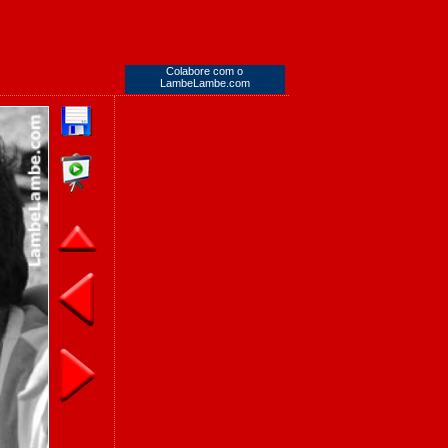
Colabore com o
LambeLambe.com