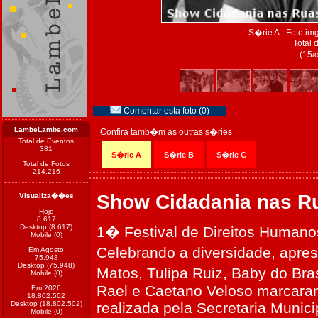
S�rie A - Foto i
Total 
(15/
Comentar esta foto (0)
LambeLambe.com
Confira tamb�m as outras s�ries
Total de Eventos
381
S�rie A
S�rie B
S�rie C
Total de Fotos
214.216
Show Cidadania nas R
Visualiza��es
Hoje
8.617
Desktop (8.617)
1� Festival de Direitos Humano
Mobile (0)
Celebrando a diversidade, apre
Em Agosto
75.948
Desktop (75.948)
Matos, Tulipa Ruiz, Baby do Bra
Mobile (0)
Rael e Caetano Veloso marcaram
Em 2026
18.802.502
Desktop (18.802.502)
realizada pela Secretaria Munic
Mobile (0)