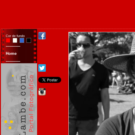
Cor de fundo
------------
Home
------------