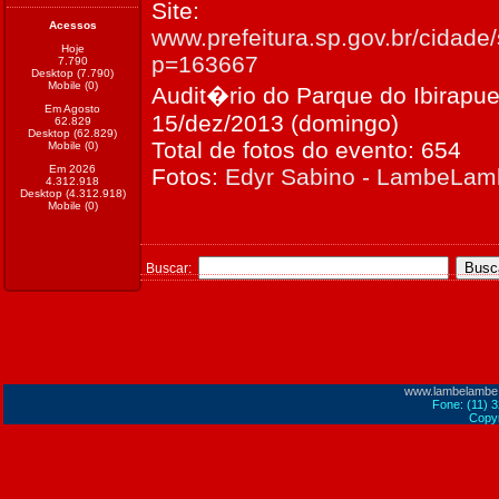
Site:
Acessos
www.prefeitura.sp.gov.br/cidade/
Hoje
p=163667
7.790
Desktop (7.790)
Mobile (0)
Audit�rio do Parque do Ibirapue
Em Agosto
15/dez/2013 (domingo)
62.829
Desktop (62.829)
Total de fotos do evento: 654
Mobile (0)
Em 2026
Fotos:
Edyr Sabino - LambeLa
4.312.918
Desktop (4.312.918)
Mobile (0)
Buscar:
www.lambelambe
Fone: (11) 
Copyr