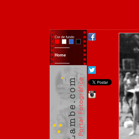
Cor de fundo
------------
Home
------------