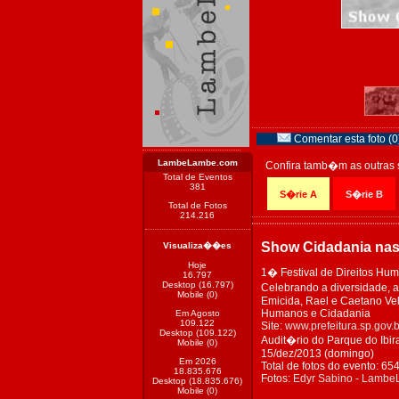
Comentar esta foto (0
LambeLambe.com
Confira tamb�m as outras 
Total de Eventos
381
S�rie A
S�rie B
Total de Fotos
214.216
Show Cidadania na
Visualiza��es
Hoje
1� Festival de Direitos Hu
16.797
Desktop (16.797)
Celebrando a diversidade, a
Mobile (0)
Emicida, Rael e Caetano Vel
Humanos e Cidadania
Em Agosto
109.122
Site:
www.prefeitura.sp.gov.
Desktop (109.122)
Audit�rio do Parque do Ibir
Mobile (0)
15/dez/2013 (domingo)
Em 2026
Total de fotos do evento: 65
18.835.676
Fotos:
Edyr Sabino - Lamb
Desktop (18.835.676)
Mobile (0)