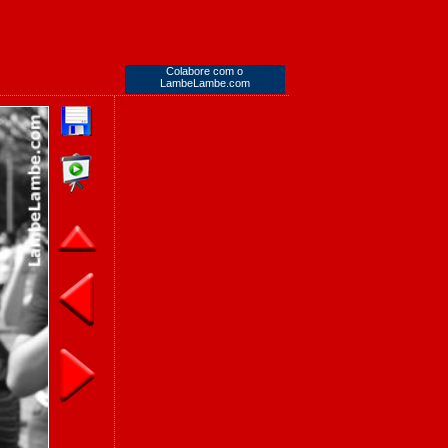
Colabore com o
LambeLambe.com