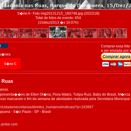
S�rie A - Foto img20131215_160748.jpg (202/218)
Total de fotos do evento: 654
(15/dez/2013 �s 16:07h)
)
Comprar essa foto
a ser enviada por e
s�ries
S�rie C
s Ruas
manos.
presenta��es de Ellen Ol�ria, Flora Matos, Tulipa Ruiz, Baby do Brasil, M�rcia
oso marcaram o fim da semana de atividades realizada pela Secretaria Municipal 
br/cidade/secretarias/direitos_humanos/noticias/?p=163667
apuera - S�o Paulo - SP - Brasil
4
eLambe.com