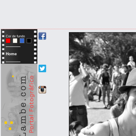
Cor de fundo
------------
Home
------------