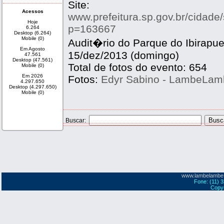
Site:
Acessos
www.prefeitura.sp.gov.br/cidade/
Hoje
p=163667
6.264
Desktop (6.264)
Mobile (0)
Audit�rio do Parque do Ibirapue
Em Agosto
15/dez/2013 (domingo)
47.561
Desktop (47.561)
Total de fotos do evento: 654
Mobile (0)
Em 2026
Fotos:
Edyr Sabino - LambeLa
4.297.650
Desktop (4.297.650)
Mobile (0)
Buscar:
www.lambelambe
Fone: (11) 
Copyr