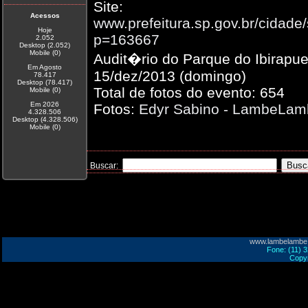
Site:
Acessos
www.prefeitura.sp.gov.br/cidade/
Hoje
p=163667
2.052
Desktop (2.052)
Mobile (0)
Audit�rio do Parque do Ibirapue
Em Agosto
15/dez/2013 (domingo)
78.417
Desktop (78.417)
Total de fotos do evento: 654
Mobile (0)
Em 2026
Fotos:
Edyr Sabino - LambeLa
4.328.506
Desktop (4.328.506)
Mobile (0)
Buscar:
www.lambelambe
Fone: (11) 
Copyr