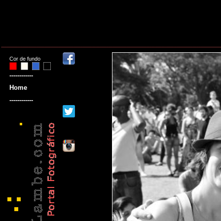
Cor de fundo
------------
Home
------------