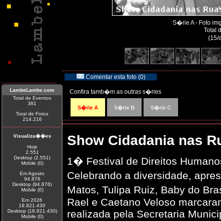
S�rie A - Foto i
Total 
(15/
Comentar esta foto (0)
LambeLambe.com
Confira tamb�m as outras s�ries
Total de Eventos
381
S�rie A
S�rie B
S�rie C
Total de Fotos
214.216
Show Cidadania nas R
Visualiza��es
Hoje
2.551
Desktop (2.551)
1� Festival de Direitos Humano
Mobile (0)
Celebrando a diversidade, apre
Em Agosto
94.876
Desktop (94.876)
Matos, Tulipa Ruiz, Baby do Bra
Mobile (0)
Rael e Caetano Veloso marcaram
Em 2026
18.821.430
Desktop (18.821.430)
realizada pela Secretaria Munic
Mobile (0)