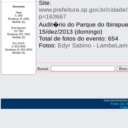
Site:
Acessos
www.prefeitura.sp.gov.br/cidade/
Hoje
p=163667
5.189
Desktop (5.189)
Mobile (0)
Audit�rio do Parque do Ibirapue
Em Agosto
15/dez/2013 (domingo)
53.780
Desktop (53.780)
Total de fotos do evento: 654
Mobile (0)
Em 2026
Fotos:
Edyr Sabino - LambeLa
4.303.869
Desktop (4.303.869)
Mobile (0)
Buscar:
www.lambelambe
Fone: (11) 
Copyr