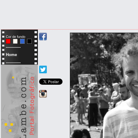
Cor de fundo
------------
Home
------------