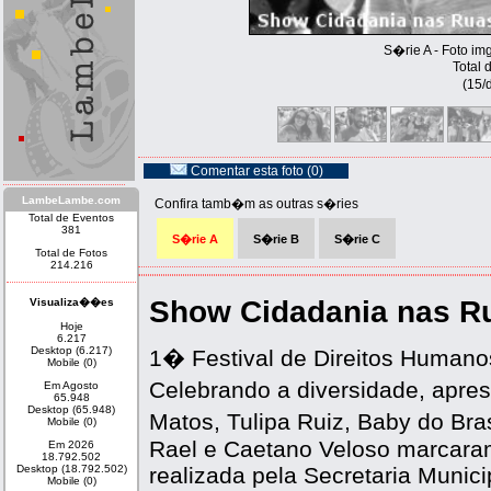
S�rie A - Foto i
Total 
(15/
Comentar esta foto (0)
LambeLambe.com
Confira tamb�m as outras s�ries
Total de Eventos
381
S�rie A
S�rie B
S�rie C
Total de Fotos
214.216
Show Cidadania nas R
Visualiza��es
Hoje
6.217
Desktop (6.217)
1� Festival de Direitos Humano
Mobile (0)
Celebrando a diversidade, apre
Em Agosto
65.948
Desktop (65.948)
Matos, Tulipa Ruiz, Baby do Bra
Mobile (0)
Rael e Caetano Veloso marcaram
Em 2026
18.792.502
Desktop (18.792.502)
realizada pela Secretaria Munic
Mobile (0)