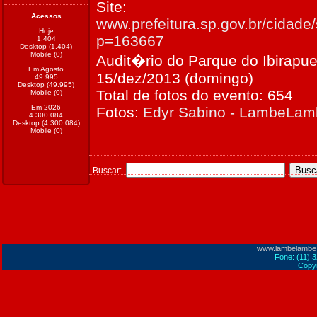
Site:
Acessos
www.prefeitura.sp.gov.br/cidade/
Hoje
p=163667
1.404
Desktop (1.404)
Mobile (0)
Audit�rio do Parque do Ibirapue
Em Agosto
15/dez/2013 (domingo)
49.995
Desktop (49.995)
Total de fotos do evento: 654
Mobile (0)
Em 2026
Fotos:
Edyr Sabino - LambeLa
4.300.084
Desktop (4.300.084)
Mobile (0)
Buscar:
www.lambelambe
Fone: (11) 
Copyr