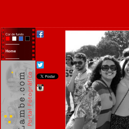
Cor de fundo
------------
Home
------------