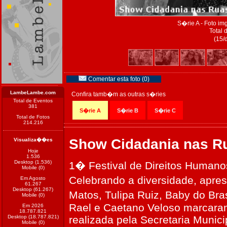
S�rie A - Foto i
Total 
(15/
Comentar esta foto (0)
LambeLambe.com
Confira tamb�m as outras s�ries
Total de Eventos
381
S�rie A
S�rie B
S�rie C
Total de Fotos
214.216
Show Cidadania nas R
Visualiza��es
Hoje
1.536
Desktop (1.536)
1� Festival de Direitos Humano
Mobile (0)
Celebrando a diversidade, apre
Em Agosto
61.267
Desktop (61.267)
Matos, Tulipa Ruiz, Baby do Bra
Mobile (0)
Rael e Caetano Veloso marcaram
Em 2026
18.787.821
Desktop (18.787.821)
realizada pela Secretaria Munic
Mobile (0)