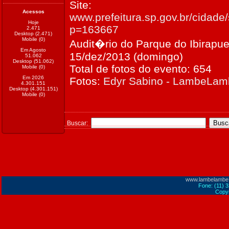
Site:
Acessos
www.prefeitura.sp.gov.br/cidade/
Hoje
p=163667
2.471
Desktop (2.471)
Mobile (0)
Audit�rio do Parque do Ibirapue
Em Agosto
15/dez/2013 (domingo)
51.062
Desktop (51.062)
Total de fotos do evento: 654
Mobile (0)
Em 2026
Fotos:
Edyr Sabino - LambeLa
4.301.151
Desktop (4.301.151)
Mobile (0)
Buscar:
www.lambelambe
Fone: (11) 
Copyr