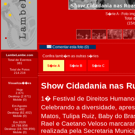
S�rie A - Foto i
Total 
(15/
Comentar esta foto (0)
LambeLambe.com
Confira tamb�m as outras s�ries
Total de Eventos
381
S�rie A
S�rie B
S�rie C
Total de Fotos
214.216
Show Cidadania nas R
Visualiza��es
Hoje
2.671
Desktop (2.671)
1� Festival de Direitos Humano
Mobile (0)
Celebrando a diversidade, apre
Em Agosto
62.402
Desktop (62.402)
Matos, Tulipa Ruiz, Baby do Bra
Mobile (0)
Rael e Caetano Veloso marcaram
Em 2026
18.788.956
Desktop (18.788.956)
realizada pela Secretaria Munic
Mobile (0)