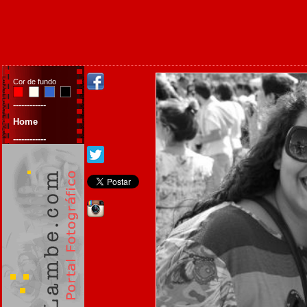
Cor de fundo
------------
Home
------------