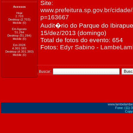
Site:
Acessos
www.prefeitura.sp.gov.br/cidade/
Hoje
p=163667
2.703
Desktop (2.703)
Mobile (0)
Audit�rio do Parque do Ibirapue
Em Agosto
15/dez/2013 (domingo)
51.294
Desktop (51.294)
Total de fotos do evento: 654
Mobile (0)
Em 2026
Fotos:
Edyr Sabino - LambeLa
4.301.383
Desktop (4.301.383)
Mobile (0)
Buscar:
www.lambelambe
Fone: (11) 
Copyr