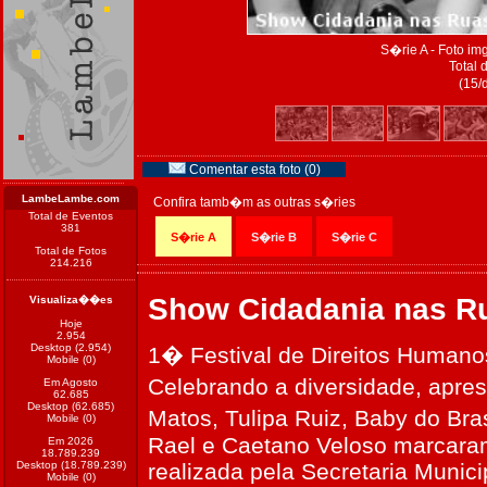
S�rie A - Foto i
Total 
(15/
Comentar esta foto (0)
LambeLambe.com
Confira tamb�m as outras s�ries
Total de Eventos
381
S�rie A
S�rie B
S�rie C
Total de Fotos
214.216
Show Cidadania nas R
Visualiza��es
Hoje
2.954
Desktop (2.954)
1� Festival de Direitos Humano
Mobile (0)
Celebrando a diversidade, apre
Em Agosto
62.685
Desktop (62.685)
Matos, Tulipa Ruiz, Baby do Bra
Mobile (0)
Rael e Caetano Veloso marcaram
Em 2026
18.789.239
Desktop (18.789.239)
realizada pela Secretaria Munic
Mobile (0)