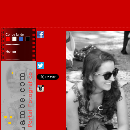
Cor de fundo
------------
Home
------------