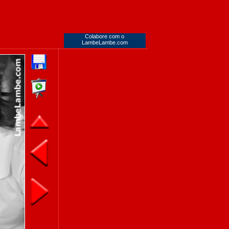
Colabore com o
LambeLambe.com