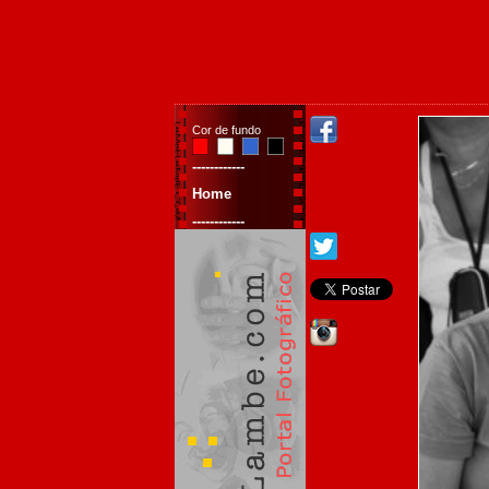
Cor de fundo
------------
Home
------------