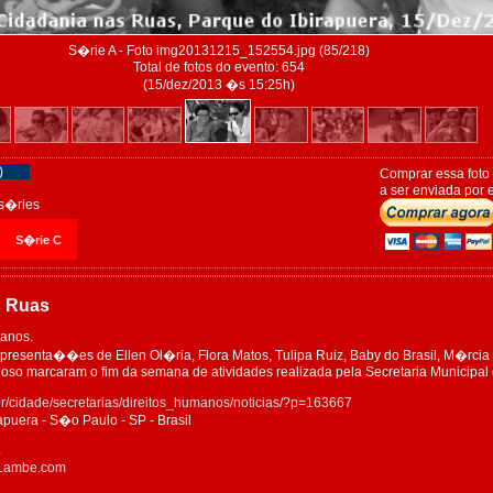
S�rie A - Foto img20131215_152554.jpg (85/218)
Total de fotos do evento: 654
(15/dez/2013 �s 15:25h)
)
Comprar essa foto
a ser enviada por e
s�ries
S�rie C
s Ruas
manos.
presenta��es de Ellen Ol�ria, Flora Matos, Tulipa Ruiz, Baby do Brasil, M�rcia
oso marcaram o fim da semana de atividades realizada pela Secretaria Municipal 
br/cidade/secretarias/direitos_humanos/noticias/?p=163667
apuera - S�o Paulo - SP - Brasil
4
eLambe.com