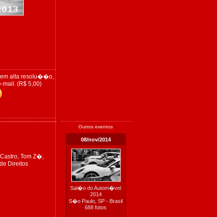
 em alta resolu��o,
-mail. (R$ 5,00)
Outros eventos
08/nov/2014
 Castro, Tom Z�,
de Direitos
Sal�o do Autom�vel
2014
S�o Paulo, SP - Brasil
688 fotos