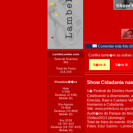
Comentar esta foto (0
LambeLambe.com
Confira tamb�m as outras 
Total de Eventos
381
S�rie A
S�rie B
Total de Fotos
214.216
Show Cidadania na
Visualiza��es
Hoje
1� Festival de Direitos Hu
3.538
Desktop (3.538)
Celebrando a diversidade, a
Mobile (0)
Emicida, Rael e Caetano Vel
Humanos e Cidadania
Em Agosto
70.869
Site:
www.prefeitura.sp.gov.
Desktop (70.869)
Audit�rio do Parque do Ibir
Mobile (0)
15/dez/2013 (domingo)
Em 2026
Total de fotos do evento: 65
18.797.423
Fotos:
Edyr Sabino - Lamb
Desktop (18.797.423)
Mobile (0)