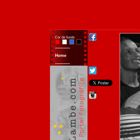
Cor de fundo
------------
Home
------------