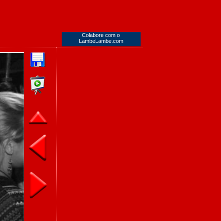
Colabore com o
LambeLambe.com