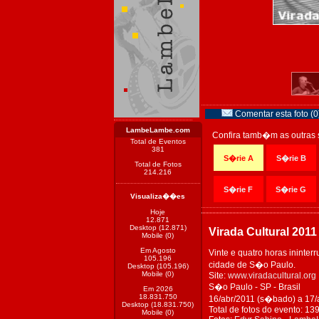
Comentar esta foto (0
LambeLambe.com
Confira tamb�m as outras 
Total de Eventos
381
S�rie A
S�rie B
Total de Fotos
214.216
S�rie F
S�rie G
Visualiza��es
Hoje
12.871
Desktop (12.871)
Virada Cultural 2011
Mobile (0)
Em Agosto
Vinte e quatro horas ininte
105.196
cidade de S�o Paulo.
Desktop (105.196)
Mobile (0)
Site:
www.viradacultural.org
S�o Paulo - SP - Brasil
Em 2026
18.831.750
16/abr/2011 (s�bado) a 17/
Desktop (18.831.750)
Total de fotos do evento: 13
Mobile (0)