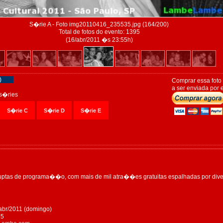
S�rie A - Foto img20110416_235535.jpg (164/200)
Total de fotos do evento: 1395
(16/abr/2011 �s 23:55h)
)
Comprar essa foto
a ser enviada por e
s�ries
S�rie C
S�rie D
S�rie E
rruptas de programa��o, com mais de mil atra��es gratuitas espalhadas por dive
abr/2011 (domingo)
95