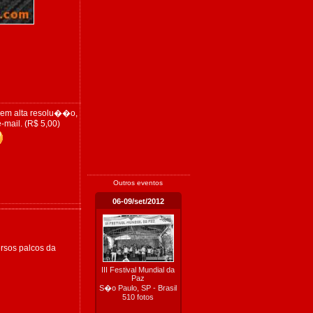
 em alta resolu��o,
-mail. (R$ 5,00)
Outros eventos
06-09/set/2012
rsos palcos da
III Festival Mundial da
Paz
S�o Paulo, SP - Brasil
510 fotos