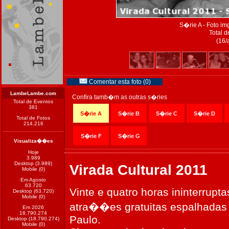
S�rie A - Foto i
Total d
(16/
Comentar esta foto (0)
LambeLambe.com
Confira tamb�m as outras s�ries
Total de Eventos
381
S�rie A
S�rie B
S�rie C
S�rie D
Total de Fotos
214.216
S�rie F
S�rie G
Visualiza��es
Hoje
3.989
Desktop (3.989)
Virada Cultural 2011
Mobile (0)
Em Agosto
63.720
Vinte e quatro horas ininterru
Desktop (63.720)
Mobile (0)
atra��es gratuitas espalhadas 
Em 2026
18.790.274
Paulo.
Desktop (18.790.274)
Mobile (0)