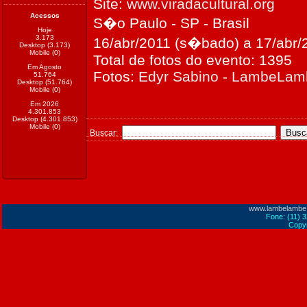
Site:
www.viradacultural.org
Acessos
S�o Paulo - SP - Brasil
Hoje
3.173
16/abr/2011 (s�bado) a 17/abr/
Desktop (3.173)
Mobile (0)
Total de fotos do evento: 1395
Em Agosto
Fotos:
Edyr Sabino - LambeLa
51.764
Desktop (51.764)
Mobile (0)
Em 2026
4.301.853
Desktop (4.301.853)
Mobile (0)
Buscar:
www.lambelambe
Fone: (11) 
Copyr