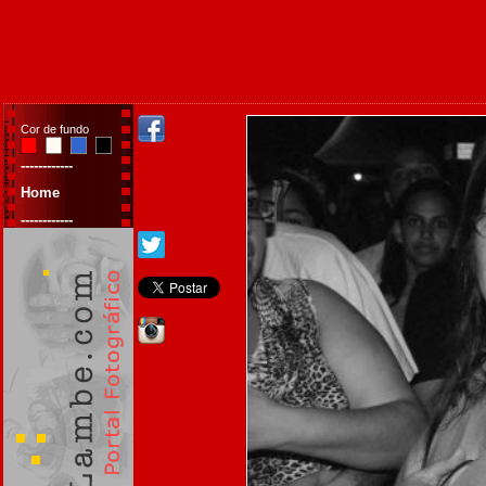
Cor de fundo
------------
Home
------------