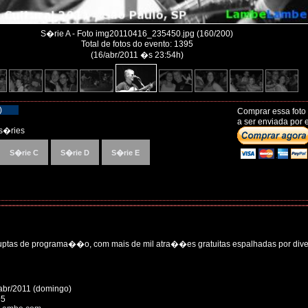
S�rie A - Foto img20110416_235450.jpg (160/200)
Total de fotos do evento: 1395
(16/abr/2011 �s 23:54h)
)
Comprar essa foto
a ser enviada por e
s�ries
S�rie C
S�rie D
S�rie E
rruptas de programa��o, com mais de mil atra��es gratuitas espalhadas por dive
abr/2011 (domingo)
95