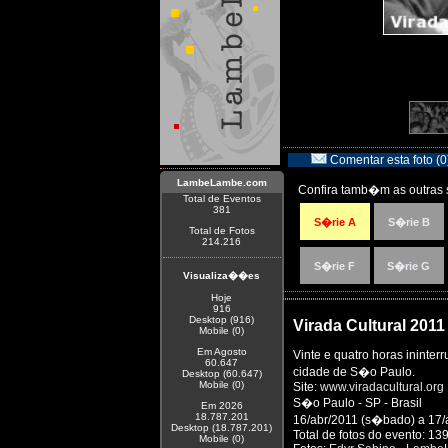
Comentar esta foto (0
LambeLambe.com
Confira tamb�m as outras 
Total de Eventos
381
S�rie A
S�rie B
Total de Fotos
214.216
S�rie F
S�rie G
Visualiza��es
Hoje
916
Desktop (916)
Virada Cultural 2011
Mobile (0)
Em Agosto
Vinte e quatro horas ininte
60.647
cidade de S�o Paulo.
Desktop (60.647)
Mobile (0)
Site:
www.viradacultural.org
S�o Paulo - SP - Brasil
Em 2026
18.787.201
16/abr/2011 (s�bado) a 17/
Desktop (18.787.201)
Total de fotos do evento: 13
Mobile (0)