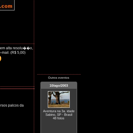
 em alta resolu��o,
-mail. (R$ 5,00)
Outros eventos
10/ago/2003
rsos palcos da
Aventura na 3a. idade
Sabino, SP - Brasil
48 fotos