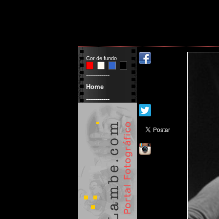
Cor de fundo
------------
Home
------------