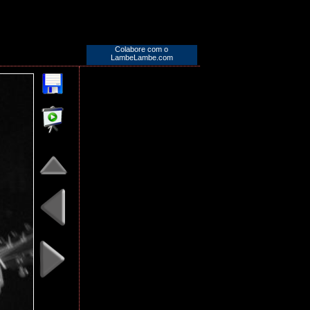
Colabore com o
LambeLambe.com