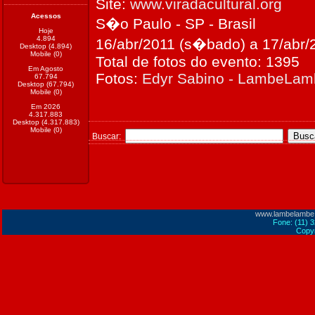
Site:
www.viradacultural.org
Acessos
S�o Paulo - SP - Brasil
Hoje
4.894
16/abr/2011 (s�bado) a 17/abr/
Desktop (4.894)
Mobile (0)
Total de fotos do evento: 1395
Em Agosto
Fotos:
Edyr Sabino - LambeLa
67.794
Desktop (67.794)
Mobile (0)
Em 2026
4.317.883
Desktop (4.317.883)
Mobile (0)
Buscar:
www.lambelambe
Fone: (11) 
Copyr