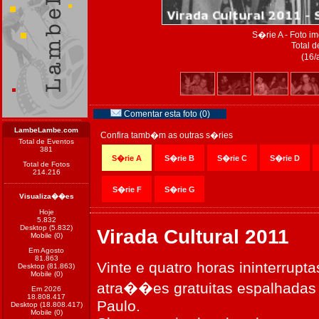
S�rie A - Foto 
Total d
(16/
Comentar esta foto (0)
LambeLambe.com
Confira tamb�m as outras s�ries
Total de Eventos
381
S�rie A
S�rie B
S�rie C
S�rie D
Total de Fotos
214.216
S�rie F
S�rie G
Visualiza��es
Hoje
5.832
Desktop (5.832)
Virada Cultural 2011
Mobile (0)
Em Agosto
81.863
Vinte e quatro horas ininterru
Desktop (81.863)
Mobile (0)
atra��es gratuitas espalhadas 
Em 2026
18.808.417
Paulo.
Desktop (18.808.417)
Mobile (0)