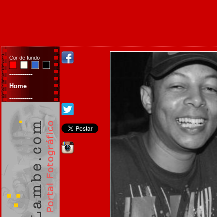
Cor de fundo
------------
Home
------------