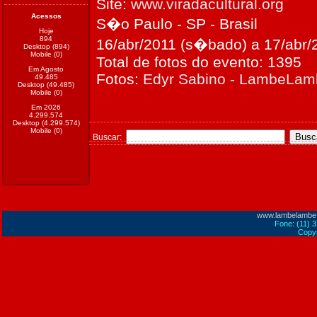
Site:
www.viradacultural.org
Acessos
S�o Paulo - SP - Brasil
Hoje
894
16/abr/2011 (s�bado) a 17/abr/
Desktop (894)
Mobile (0)
Total de fotos do evento: 1395
Em Agosto
Fotos:
Edyr Sabino - LambeLa
49.485
Desktop (49.485)
Mobile (0)
Em 2026
4.299.574
Desktop (4.299.574)
Mobile (0)
Buscar:
www.lambelambe
Fone: (11) 
Copyr