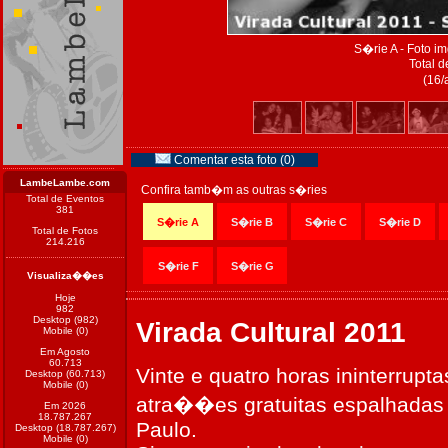
S�rie A - Foto 
Total d
(16/
Comentar esta foto (0)
LambeLambe.com
Confira tamb�m as outras s�ries
Total de Eventos
381
S�rie A
S�rie B
S�rie C
S�rie D
Total de Fotos
214.216
S�rie F
S�rie G
Visualiza��es
Hoje
982
Desktop (982)
Virada Cultural 2011
Mobile (0)
Em Agosto
60.713
Vinte e quatro horas ininterru
Desktop (60.713)
Mobile (0)
atra��es gratuitas espalhadas 
Em 2026
18.787.267
Paulo.
Desktop (18.787.267)
Mobile (0)