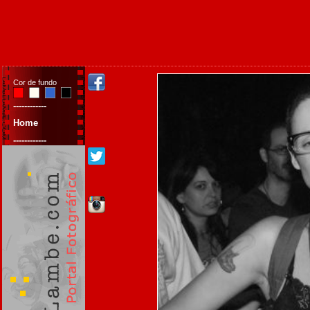
Cor de fundo
------------
Home
------------