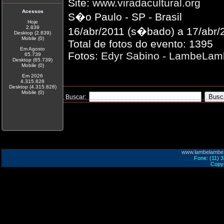
Site:
www.viradacultural.org
Acessos
S�o Paulo - SP - Brasil
Hoje
2.839
16/abr/2011 (s�bado) a 17/abr/
Desktop (2.839)
Mobile (0)
Total de fotos do evento: 1395
Em Agosto
Fotos:
Edyr Sabino - LambeLa
65.739
Desktop (65.739)
Mobile (0)
Em 2026
4.315.828
Desktop (4.315.828)
Mobile (0)
Buscar:
www.lambelambe
Fone: (11) 
Copyr