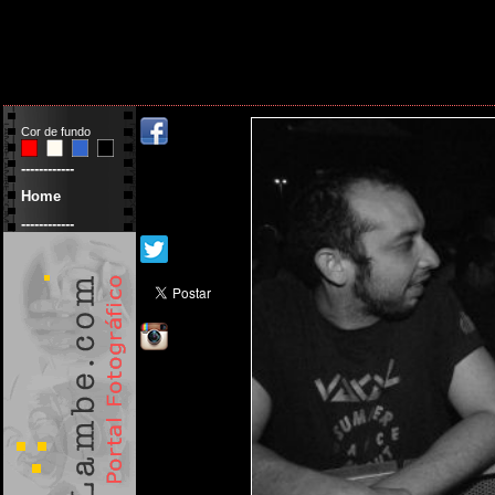
Cor de fundo
------------
Home
------------