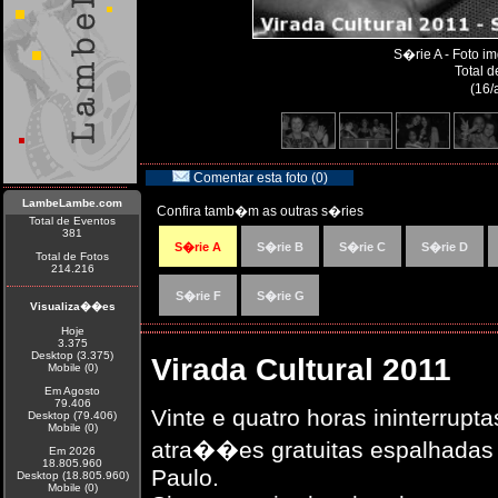
S�rie A - Foto 
Total d
(16/
Comentar esta foto (0)
LambeLambe.com
Confira tamb�m as outras s�ries
Total de Eventos
381
S�rie A
S�rie B
S�rie C
S�rie D
Total de Fotos
214.216
S�rie F
S�rie G
Visualiza��es
Hoje
3.375
Desktop (3.375)
Virada Cultural 2011
Mobile (0)
Em Agosto
79.406
Vinte e quatro horas ininterru
Desktop (79.406)
Mobile (0)
atra��es gratuitas espalhadas 
Em 2026
18.805.960
Paulo.
Desktop (18.805.960)
Mobile (0)