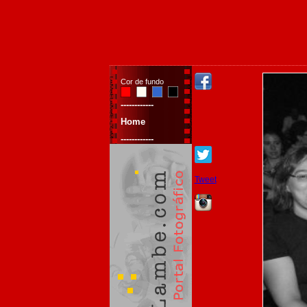
Cor de fundo
------------
Home
------------