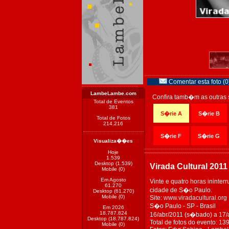
Comentar esta foto (0
LambeLambe.com
Confira tamb�m as outras 
Total de Eventos
381
S�rie A
S�rie B
Total de Fotos
214.216
S�rie F
S�rie G
Visualiza��es
Hoje
1.539
Desktop (1.539)
Virada Cultural 2011
Mobile (0)
Em Agosto
Vinte e quatro horas ininte
61.270
cidade de S�o Paulo.
Desktop (61.270)
Mobile (0)
Site:
www.viradacultural.org
S�o Paulo - SP - Brasil
Em 2026
18.787.824
16/abr/2011 (s�bado) a 17/
Desktop (18.787.824)
Total de fotos do evento: 13
Mobile (0)