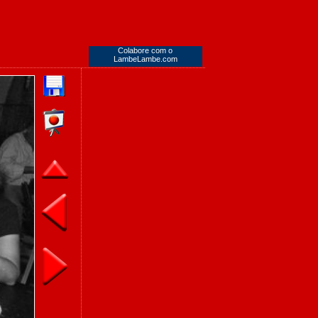
Colabore com o
LambeLambe.com