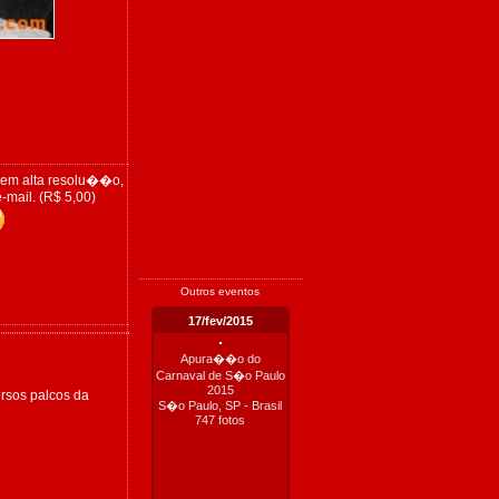
 em alta resolu��o,
-mail. (R$ 5,00)
Outros eventos
17/fev/2015
rsos palcos da
Apura��o do
Carnaval de S�o Paulo
2015
S�o Paulo, SP - Brasil
747 fotos