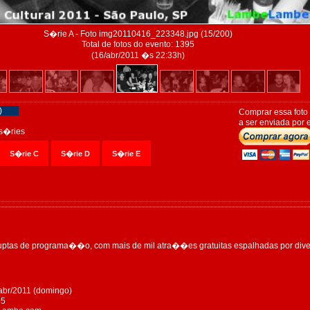
S�rie A - Foto img20110416_223348.jpg (15/200)
Total de fotos do evento: 1395
(16/abr/2011 �s 22:33h)
)
Comprar essa foto
a ser enviada por e
s�ries
S�rie C
S�rie D
S�rie E
rruptas de programa��o, com mais de mil atra��es gratuitas espalhadas por dive
abr/2011 (domingo)
95