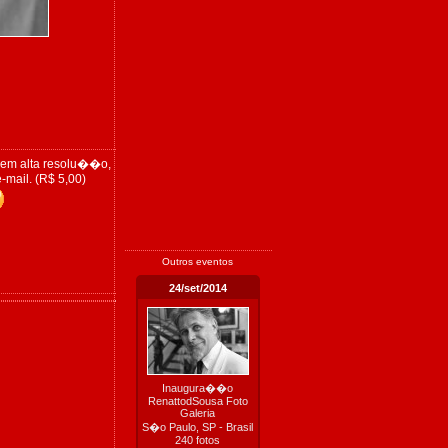
 em alta resolu��o,
-mail. (R$ 5,00)
Outros eventos
24/set/2014
Inaugura��o
RenattodSousa Foto
Galeria
S�o Paulo, SP - Brasil
240 fotos