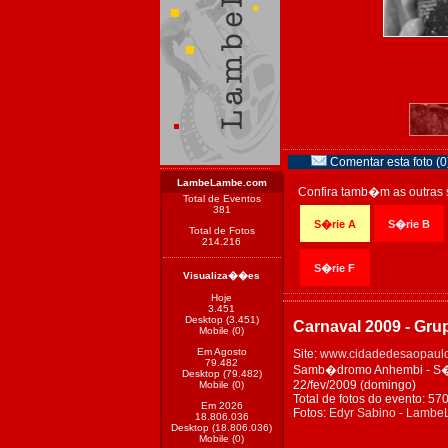
Comentar esta foto (0
LambeLambe.com
Confira tamb�m as outras 
Total de Eventos
381
S�rie A
S�rie B
Total de Fotos
214.216
S�rie F
Visualiza��es
Hoje
3.451
Desktop (3.451)
Carnaval 2009 - Gru
Mobile (0)
Em Agosto
Site:
www.cidadedesaopaulo
79.482
Samb�dromo Anhembi - S�o 
Desktop (79.482)
22/fev/2009 (domingo)
Mobile (0)
Total de fotos do evento: 57
Em 2026
Fotos:
Edyr Sabino - Lamb
18.806.036
Desktop (18.806.036)
Mobile (0)