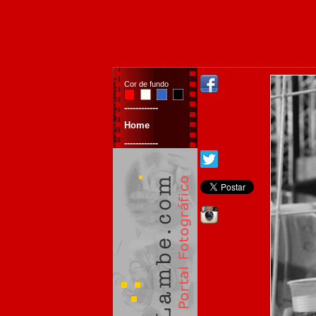
Cor de fundo
------------
Home
------------