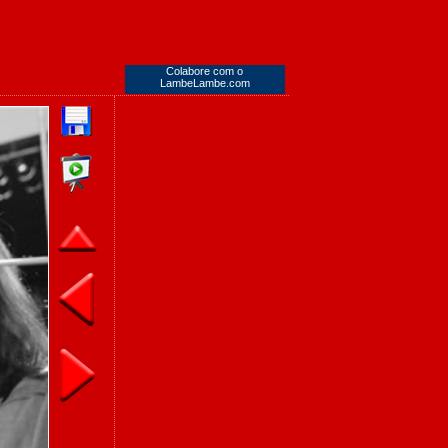
Colabore com o
LambeLambe.com