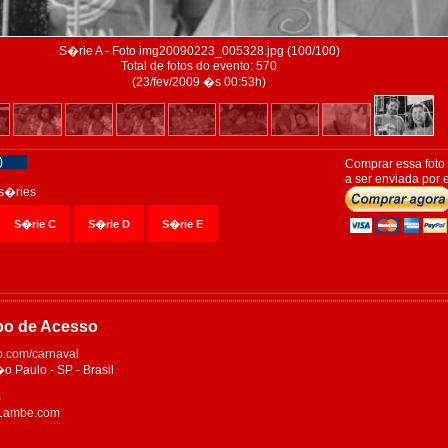
S�rie A - Foto img20090223_005328.jpg (100/100)
Total de fotos do evento: 570
(23/fev/2009 �s 00:53h)
)
Comprar essa foto
a ser enviada por e
s�ries
S�rie C
S�rie D
S�rie E
po de Acesso
.com/carnaval
Paulo - SP - Brasil
0
eLambe.com