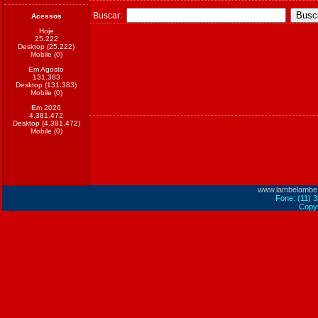
Buscar:
Acessos
Hoje
25.222
Desktop (25.222)
Mobile (0)
Em Agosto
131.383
Desktop (131.383)
Mobile (0)
Em 2026
4.381.472
Desktop (4.381.472)
Mobile (0)
www.lambelambe
Fone: (11) 
Copyr