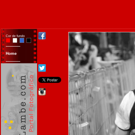
Cor de fundo
------------
Home
------------