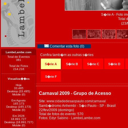
S�rie A - Foto 
Total 
(23/
Comentar esta foto (0)
LambeLambe.com
Confira tamb�m as outras s�ries
Total de Eventos
381
S�rie A
S�rie B
S�rie C
S�rie D
Total de Fotos
214.216
S�rie F
Visualiza��es
Hoje
33.495
Desktop (33.495)
Carnaval 2009 - Grupo de Acesso
Mobile (0)
Em Agosto
Site:
www.cidadedesaopaulo.com/carnaval
165.173
Samb�dromo Anhembi - S�o Paulo - SP - Brasil
Desktop (165.173)
22/fev/2009 (domingo)
Mobile (0)
Total de fotos do evento: 570
Em 2026
Fotos:
Edyr Sabino - LambeLambe.com
18.891.727
Desktop (18.891.727)
Mobile (0)