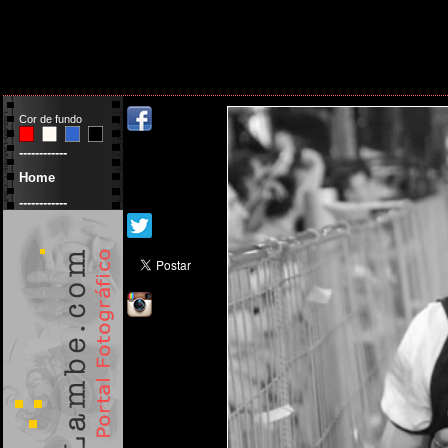
Cor de fundo
------------
Home
------------