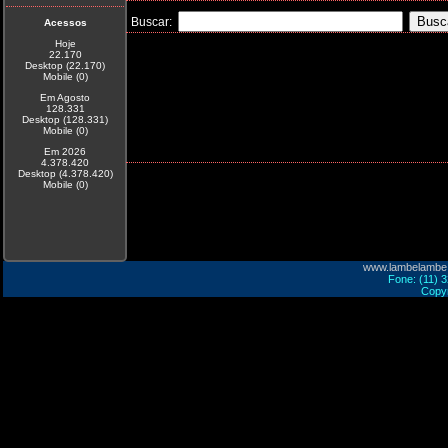
Buscar:
Acessos
Hoje
22.170
Desktop (22.170)
Mobile (0)
Em Agosto
128.331
Desktop (128.331)
Mobile (0)
Em 2026
4.378.420
Desktop (4.378.420)
Mobile (0)
www.lambelambe
Fone: (11) 
Copyr