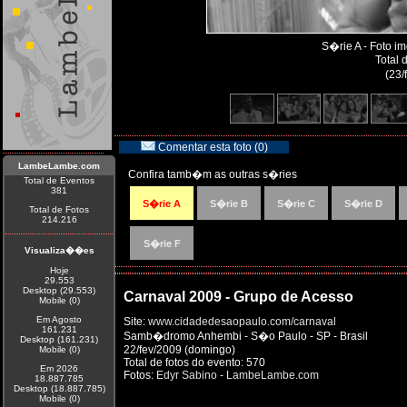
S�rie A - Foto 
Total 
(23/
Comentar esta foto (0)
LambeLambe.com
Confira tamb�m as outras s�ries
Total de Eventos
381
S�rie A
S�rie B
S�rie C
S�rie D
Total de Fotos
214.216
S�rie F
Visualiza��es
Hoje
29.553
Desktop (29.553)
Carnaval 2009 - Grupo de Acesso
Mobile (0)
Em Agosto
Site:
www.cidadedesaopaulo.com/carnaval
161.231
Samb�dromo Anhembi - S�o Paulo - SP - Brasil
Desktop (161.231)
22/fev/2009 (domingo)
Mobile (0)
Total de fotos do evento: 570
Em 2026
Fotos:
Edyr Sabino - LambeLambe.com
18.887.785
Desktop (18.887.785)
Mobile (0)