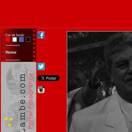
Cor de fundo
------------
Home
------------