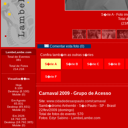
S�rie A - Foto 
Total 
(23/
Comentar esta foto (0)
LambeLambe.com
Confira tamb�m as outras s�ries
Total de Eventos
381
S�rie A
S�rie B
S�rie C
S�rie D
Total de Fotos
214.216
S�rie F
Visualiza��es
Hoje
6.100
Desktop (6.100)
Carnaval 2009 - Grupo de Acesso
Mobile (0)
Em Agosto
Site:
www.cidadedesaopaulo.com/carnaval
65.831
Samb�dromo Anhembi - S�o Paulo - SP - Brasil
Desktop (65.831)
22/fev/2009 (domingo)
Mobile (0)
Total de fotos do evento: 570
Em 2026
Fotos:
Edyr Sabino - LambeLambe.com
18.792.385
Desktop (18.792.385)
Mobile (0)