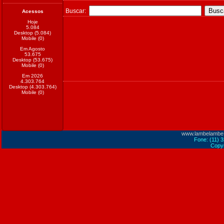
Buscar:
Acessos
Hoje
5.084
Desktop (5.084)
Mobile (0)
Em Agosto
53.675
Desktop (53.675)
Mobile (0)
Em 2026
4.303.764
Desktop (4.303.764)
Mobile (0)
www.lambelambe
Fone: (11) 
Copyr