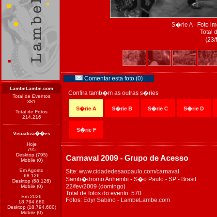
S�rie A - Foto 
Total 
(23/
Comentar esta foto (0)
LambeLambe.com
Confira tamb�m as outras s�ries
Total de Eventos
381
S�rie A
S�rie B
S�rie C
S�rie D
Total de Fotos
214.216
S�rie F
Visualiza��es
Hoje
795
Desktop (795)
Carnaval 2009 - Grupo de Acesso
Mobile (0)
Em Agosto
Site:
www.cidadedesaopaulo.com/carnaval
68.126
Samb�dromo Anhembi - S�o Paulo - SP - Brasil
Desktop (68.126)
22/fev/2009 (domingo)
Mobile (0)
Total de fotos do evento: 570
Em 2026
Fotos:
Edyr Sabino - LambeLambe.com
18.794.680
Desktop (18.794.680)
Mobile (0)