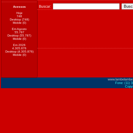
Buscar:
Acessos
Hoje
748
Desktop (748)
Mobile (0)
Em Agosto
55.787
Desktop (55.787)
Mobile (0)
Em 2026
4.305.876
Desktop (4.305.876)
Mobile (0)
www.lambelambe
Fone: (11) 
Copyr