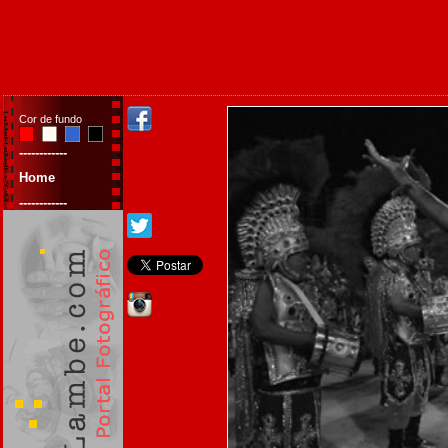
Cor de fundo
------------
Home
------------