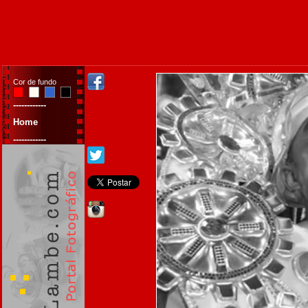
Cor de fundo
------------
Home
------------