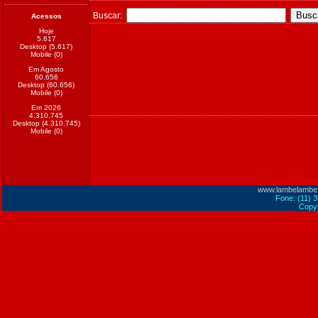
Buscar:
Acessos
Hoje
5.617
Desktop (5.617)
Mobile (0)
Em Agosto
60.656
Desktop (60.656)
Mobile (0)
Em 2026
4.310.745
Desktop (4.310.745)
Mobile (0)
www.lambelambe
Fone: (11) 
Copyr