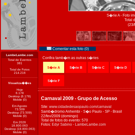
S�rie A - Foto 
Total 
(23/
Comentar esta foto (0)
LambeLambe.com
Confira tamb�m as outras s�ries
Total de Eventos
381
S�rie A
S�rie B
S�rie C
S�rie D
Total de Fotos
214.216
S�rie F
Visualiza��es
Hoje
6.178
Desktop (6.178)
Carnaval 2009 - Grupo de Acesso
Mobile (0)
Em Agosto
Site:
www.cidadedesaopaulo.com/carnaval
73.509
Samb�dromo Anhembi - S�o Paulo - SP - Brasil
Desktop (73.509)
22/fev/2009 (domingo)
Mobile (0)
Total de fotos do evento: 570
Em 2026
Fotos:
Edyr Sabino - LambeLambe.com
18.800.063
Desktop (18.800.063)
Mobile (0)