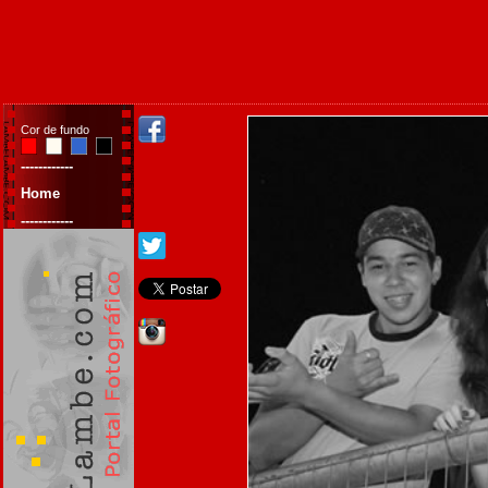
Cor de fundo
------------
Home
------------