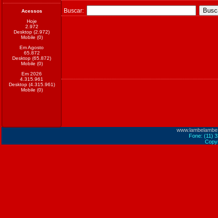
Buscar:
Acessos
Hoje
2.972
Desktop (2.972)
Mobile (0)
Em Agosto
65.872
Desktop (65.872)
Mobile (0)
Em 2026
4.315.961
Desktop (4.315.961)
Mobile (0)
www.lambelambe
Fone: (11) 
Copyr