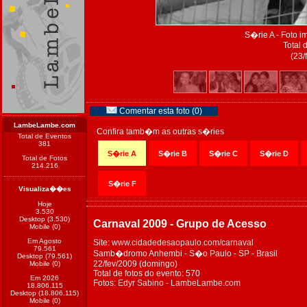
S�rie A - Foto 
Total 
(23/
Comentar esta foto (0)
LambeLambe.com
Confira tamb�m as outras s�ries
Total de Eventos
381
S�rie A
S�rie B
S�rie C
S�rie D
Total de Fotos
214.216
S�rie F
Visualiza��es
Hoje
3.530
Desktop (3.530)
Carnaval 2009 - Grupo de Acesso
Mobile (0)
Em Agosto
Site:
www.cidadedesaopaulo.com/carnaval
79.561
Samb�dromo Anhembi - S�o Paulo - SP - Brasil
Desktop (79.561)
22/fev/2009 (domingo)
Mobile (0)
Total de fotos do evento: 570
Em 2026
Fotos:
Edyr Sabino - LambeLambe.com
18.806.115
Desktop (18.806.115)
Mobile (0)