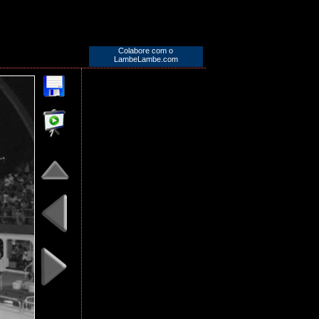
Colabore com o
LambeLambe.com