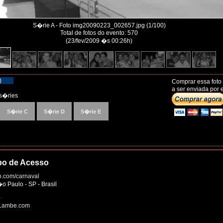
S�rie A - Foto img20090223_002657.jpg (1/100)
Total de fotos do evento: 570
(23/fev/2009 �s 00:26h)
)
Comprar essa foto
a ser enviada por e
s�ries
S�rie C
S�rie D
S�rie E
po de Acesso
.com/carnaval
Paulo - SP - Brasil
0
eLambe.com