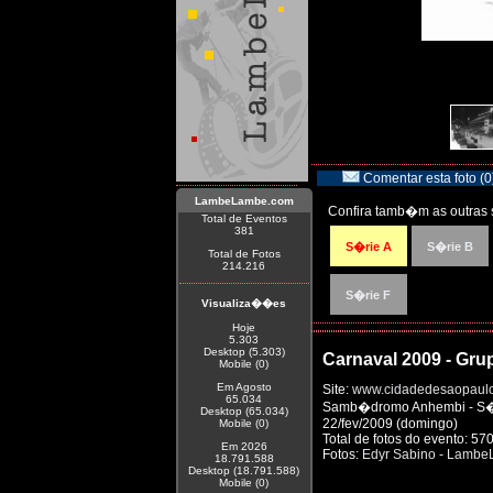
Comentar esta foto (0
LambeLambe.com
Confira tamb�m as outras 
Total de Eventos
381
S�rie A
S�rie B
Total de Fotos
214.216
S�rie F
Visualiza��es
Hoje
5.303
Desktop (5.303)
Carnaval 2009 - Gru
Mobile (0)
Em Agosto
Site:
www.cidadedesaopaulo
65.034
Samb�dromo Anhembi - S�o 
Desktop (65.034)
22/fev/2009 (domingo)
Mobile (0)
Total de fotos do evento: 57
Em 2026
Fotos:
Edyr Sabino - Lamb
18.791.588
Desktop (18.791.588)
Mobile (0)