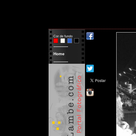
Cor de fundo
------------
Home
------------