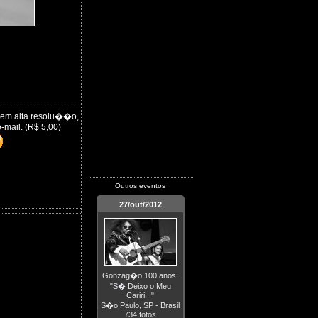
 em alta resolu��o,
-mail. (R$ 5,00)
Outros eventos
27/out/2012
Gonzag�o 100 anos.
"S� Deixo o Meu
Cariri..."
S�o Paulo, SP - Brasil
734 fotos