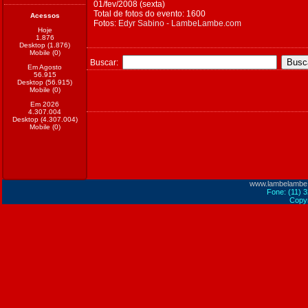
01/fev/2008 (sexta)
Total de fotos do evento: 1600
Acessos
Fotos:
Edyr Sabino - LambeLambe.com
Hoje
1.876
Desktop (1.876)
Mobile (0)
Buscar:
Em Agosto
56.915
Desktop (56.915)
Mobile (0)
Em 2026
4.307.004
Desktop (4.307.004)
Mobile (0)
www.lambelambe
Fone: (11) 
Copyr