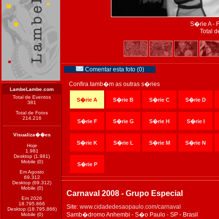
S�rie A - 
Total d
Comentar esta foto (0)
Confira tamb�m as outras s�ries
LambeLambe.com
Total de Eventos
S�rie A
S�rie B
S�rie C
S�rie D
381
Total de Fotos
214.216
S�rie F
S�rie G
S�rie H
S�rie I
Visualiza��es
S�rie K
S�rie L
S�rie M
S�rie N
Hoje
1.981
Desktop (1.981)
Mobile (0)
S�rie P
Em Agosto
69.312
Desktop (69.312)
Mobile (0)
Carnaval 2008 - Grupo Especial
Em 2026
18.795.866
Site:
www.cidadedesaopaulo.com/carnaval
Desktop (18.795.866)
Samb�dromo Anhembi - S�o Paulo - SP - Brasil
Mobile (0)