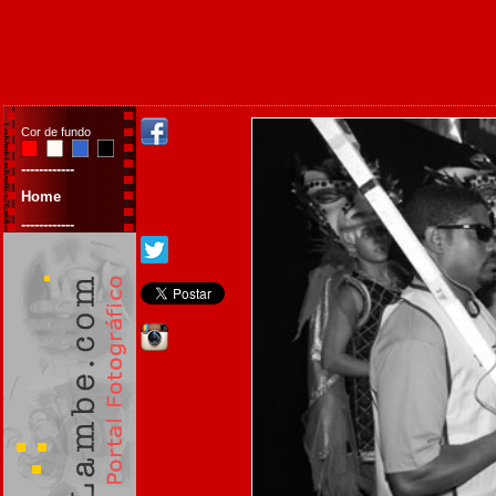
Cor de fundo
------------
Home
------------