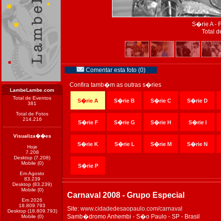
S�rie A - 
Total d
Comentar esta foto (0)
Confira tamb�m as outras s�ries
LambeLambe.com
Total de Eventos
S�rie A
S�rie B
S�rie C
S�rie D
381
Total de Fotos
214.216
S�rie F
S�rie G
S�rie H
S�rie I
Visualiza��es
S�rie K
S�rie L
S�rie M
S�rie N
Hoje
7.208
Desktop (7.208)
Mobile (0)
S�rie P
Em Agosto
83.239
Desktop (83.239)
Mobile (0)
Carnaval 2008 - Grupo Especial
Em 2026
18.809.793
Site:
www.cidadedesaopaulo.com/carnaval
Desktop (18.809.793)
Samb�dromo Anhembi - S�o Paulo - SP - Brasil
Mobile (0)