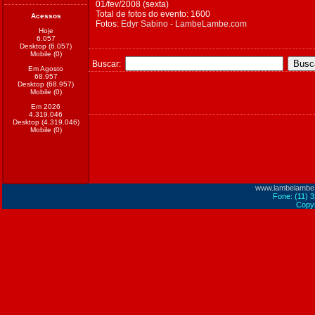
01/fev/2008 (sexta)
Total de fotos do evento: 1600
Acessos
Fotos:
Edyr Sabino - LambeLambe.com
Hoje
6.057
Desktop (6.057)
Mobile (0)
Buscar:
Em Agosto
68.957
Desktop (68.957)
Mobile (0)
Em 2026
4.319.046
Desktop (4.319.046)
Mobile (0)
www.lambelambe
Fone: (11) 
Copyr