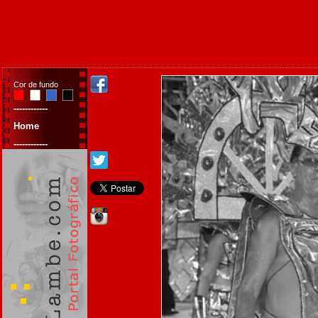
Cor de fundo
------------
Home
------------