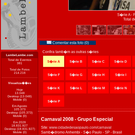
S�rie A - 
Total d
Comentar esta foto (0)
Confira tamb�m as outras s�ries
LambeLambe.com
Total de Eventos
S�rie A
S�rie B
S�rie C
S�rie D
381
Total de Fotos
214.216
S�rie F
S�rie G
S�rie H
S�rie I
Visualiza��es
S�rie K
S�rie L
S�rie M
S�rie N
Hoje
13.048
Desktop (13.048)
Mobile (0)
S�rie P
Em Agosto
105.373
Desktop (105.373)
Mobile (0)
Carnaval 2008 - Grupo Especial
Em 2026
18.831.927
Site:
www.cidadedesaopaulo.com/carnaval
Desktop (18.831.927)
Samb�dromo Anhembi - S�o Paulo - SP - Brasil
Mobile (0)