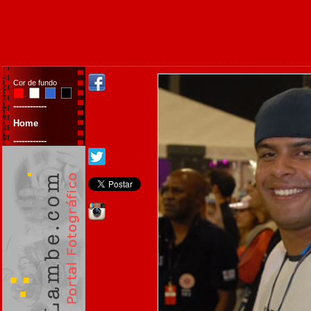
Cor de fundo
------------
Home
------------