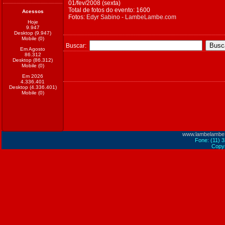
01/fev/2008 (sexta)
Total de fotos do evento: 1600
Acessos
Fotos:
Edyr Sabino - LambeLambe.com
Hoje
9.947
Desktop (9.947)
Mobile (0)
Buscar:
Em Agosto
86.312
Desktop (86.312)
Mobile (0)
Em 2026
4.336.401
Desktop (4.336.401)
Mobile (0)
www.lambelambe
Fone: (11) 
Copyr