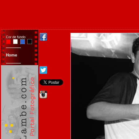
Cor de fundo
------------
Home
------------