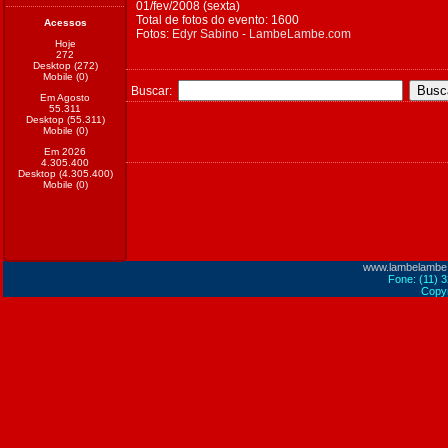
01/fev/2008 (sexta)
Total de fotos do evento: 1600
Acessos
Fotos:
Edyr Sabino - LambeLambe.com
Hoje
272
Desktop (272)
Mobile (0)
Buscar:
Em Agosto
55.311
Desktop (55.311)
Mobile (0)
Em 2026
4.305.400
Desktop (4.305.400)
Mobile (0)
www.lambelambe
Fone: (11) 
Copyr