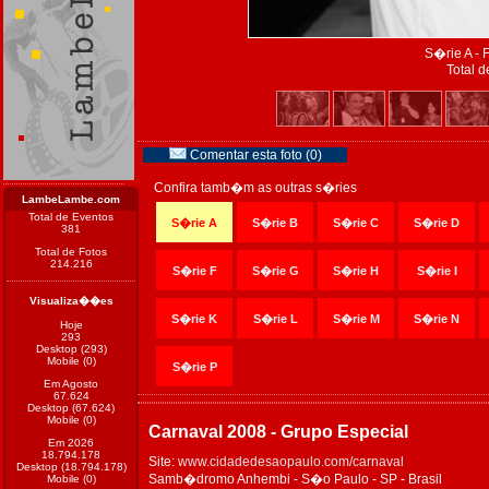
S�rie A - 
Total d
Comentar esta foto (0)
Confira tamb�m as outras s�ries
LambeLambe.com
Total de Eventos
S�rie A
S�rie B
S�rie C
S�rie D
381
Total de Fotos
214.216
S�rie F
S�rie G
S�rie H
S�rie I
Visualiza��es
S�rie K
S�rie L
S�rie M
S�rie N
Hoje
293
Desktop (293)
Mobile (0)
S�rie P
Em Agosto
67.624
Desktop (67.624)
Mobile (0)
Carnaval 2008 - Grupo Especial
Em 2026
18.794.178
Site:
www.cidadedesaopaulo.com/carnaval
Desktop (18.794.178)
Samb�dromo Anhembi - S�o Paulo - SP - Brasil
Mobile (0)