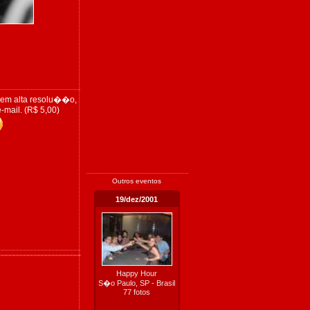
 em alta resolu��o,
-mail. (R$ 5,00)
Outros eventos
19/dez/2001
Happy Hour
S�o Paulo, SP - Brasil
77 fotos