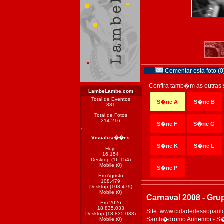
Comentar esta foto (0
Confira tamb�m as outras 
LambeLambe.com
Total de Eventos
S�rie A
S�rie B
381
Total de Fotos
214.216
S�rie F
S�rie G
Visualiza��es
S�rie K
S�rie L
Hoje
16.154
Desktop (16.154)
Mobile (0)
S�rie P
Em Agosto
108.479
Desktop (108.479)
Mobile (0)
Carnaval 2008 - Gru
Em 2026
18.835.033
Site:
www.cidadedesaopaulo
Desktop (18.835.033)
Samb�dromo Anhembi - S�o 
Mobile (0)