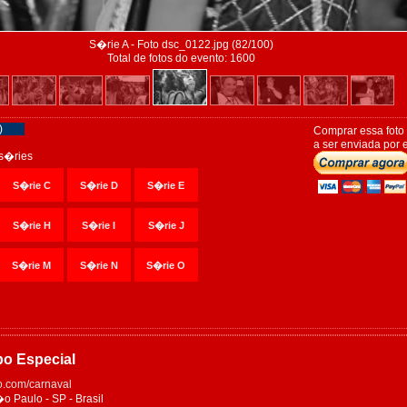
S�rie A - Foto dsc_0122.jpg (82/100)
Total de fotos do evento: 1600
)
Comprar essa foto
a ser enviada por e
s�ries
S�rie C
S�rie D
S�rie E
S�rie H
S�rie I
S�rie J
S�rie M
S�rie N
S�rie O
po Especial
.com/carnaval
Paulo - SP - Brasil