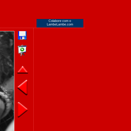
Colabore com o
LambeLambe.com