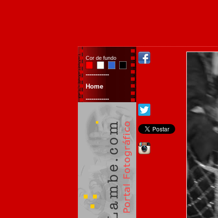
Cor de fundo
------------
Home
------------