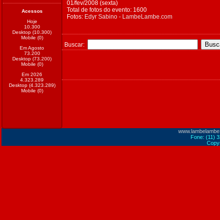
01/fev/2008 (sexta)
Total de fotos do evento: 1600
Acessos
Fotos:
Edyr Sabino - LambeLambe.com
Hoje
10.300
Desktop (10.300)
Mobile (0)
Buscar:
Em Agosto
73.200
Desktop (73.200)
Mobile (0)
Em 2026
4.323.289
Desktop (4.323.289)
Mobile (0)
www.lambelambe
Fone: (11) 
Copyr