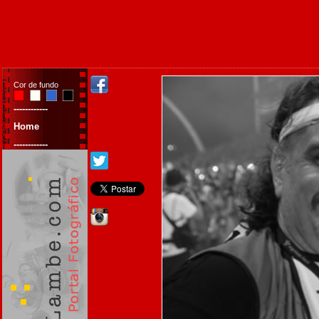
Cor de fundo
------------
Home
------------