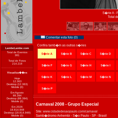
S�rie A - 
Total d
Comentar esta foto (0)
Confira tamb�m as outras s�ries
LambeLambe.com
Total de Eventos
S�rie A
S�rie B
S�rie C
S�rie D
381
Total de Fotos
214.216
S�rie F
S�rie G
S�rie H
S�rie I
Visualiza��es
S�rie K
S�rie L
S�rie M
S�rie N
Hoje
12.363
Desktop (12.363)
Mobile (0)
S�rie P
Em Agosto
88.394
Desktop (88.394)
Mobile (0)
Carnaval 2008 - Grupo Especial
Em 2026
18.814.948
Site:
www.cidadedesaopaulo.com/carnaval
Desktop (18.814.948)
Samb�dromo Anhembi - S�o Paulo - SP - Brasil
Mobile (0)