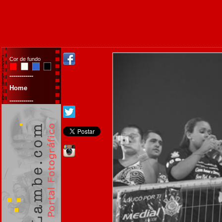
Cor de fundo
------------
Home
------------