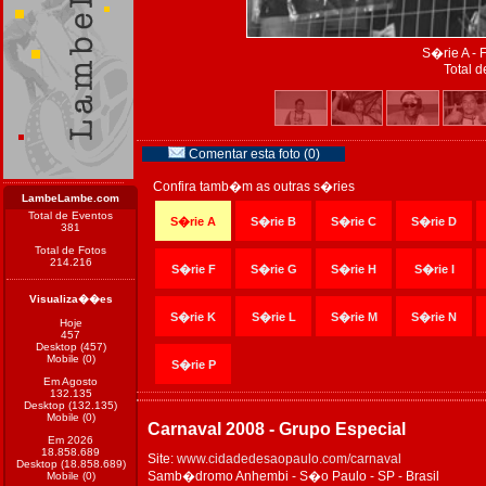
S�rie A - 
Total d
Comentar esta foto (0)
Confira tamb�m as outras s�ries
LambeLambe.com
Total de Eventos
S�rie A
S�rie B
S�rie C
S�rie D
381
Total de Fotos
214.216
S�rie F
S�rie G
S�rie H
S�rie I
Visualiza��es
S�rie K
S�rie L
S�rie M
S�rie N
Hoje
457
Desktop (457)
Mobile (0)
S�rie P
Em Agosto
132.135
Desktop (132.135)
Mobile (0)
Carnaval 2008 - Grupo Especial
Em 2026
18.858.689
Site:
www.cidadedesaopaulo.com/carnaval
Desktop (18.858.689)
Samb�dromo Anhembi - S�o Paulo - SP - Brasil
Mobile (0)