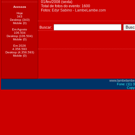
01/fev/2008 (sexta)
Total de fotos do evento: 1600
Acessos
Fotos:
Edyr Sabino - LambeLambe.com
Hoje
343
Desktop (343)
Mobile (0)
Buscar:
Em Agosto
106.504
Desktop (106.504)
Mobile (0)
Em 2026
4.356.593
Desktop (4.356.593)
Mobile (0)
www.lambelambe
Fone: (11) 
Copyr