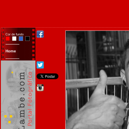
Cor de fundo
------------
Home
------------