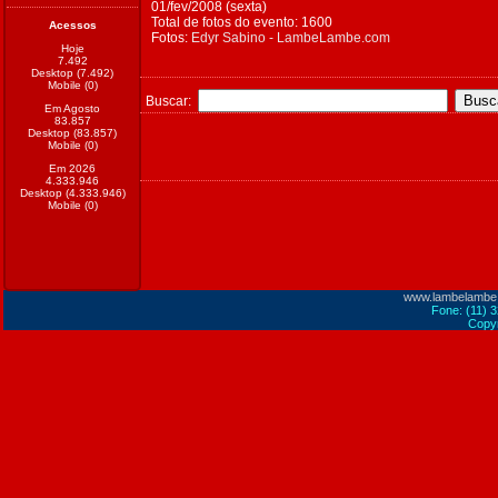
01/fev/2008 (sexta)
Total de fotos do evento: 1600
Acessos
Fotos:
Edyr Sabino - LambeLambe.com
Hoje
7.492
Desktop (7.492)
Mobile (0)
Buscar:
Em Agosto
83.857
Desktop (83.857)
Mobile (0)
Em 2026
4.333.946
Desktop (4.333.946)
Mobile (0)
www.lambelambe
Fone: (11) 
Copyr