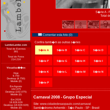
S�rie A - 
Total d
Comentar esta foto (0)
Confira tamb�m as outras s�ries
LambeLambe.com
Total de Eventos
S�rie A
S�rie B
S�rie C
S�rie D
381
Total de Fotos
214.216
S�rie F
S�rie G
S�rie H
S�rie I
Visualiza��es
S�rie K
S�rie L
S�rie M
S�rie N
Hoje
9.750
Desktop (9.750)
Mobile (0)
S�rie P
Em Agosto
102.075
Desktop (102.075)
Mobile (0)
Carnaval 2008 - Grupo Especial
Em 2026
18.828.629
Site:
www.cidadedesaopaulo.com/carnaval
Desktop (18.828.629)
Samb�dromo Anhembi - S�o Paulo - SP - Brasil
Mobile (0)