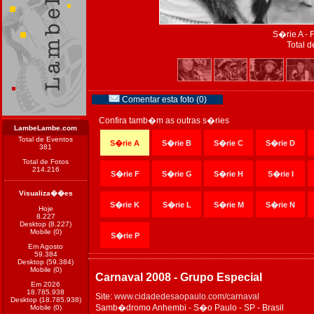
S�rie A - 
Total d
Comentar esta foto (0)
Confira tamb�m as outras s�ries
LambeLambe.com
Total de Eventos
S�rie A
S�rie B
S�rie C
S�rie D
381
Total de Fotos
214.216
S�rie F
S�rie G
S�rie H
S�rie I
Visualiza��es
S�rie K
S�rie L
S�rie M
S�rie N
Hoje
8.227
Desktop (8.227)
Mobile (0)
S�rie P
Em Agosto
59.384
Desktop (59.384)
Mobile (0)
Carnaval 2008 - Grupo Especial
Em 2026
18.785.938
Site:
www.cidadedesaopaulo.com/carnaval
Desktop (18.785.938)
Samb�dromo Anhembi - S�o Paulo - SP - Brasil
Mobile (0)