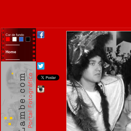
Cor de fundo
------------
Home
------------