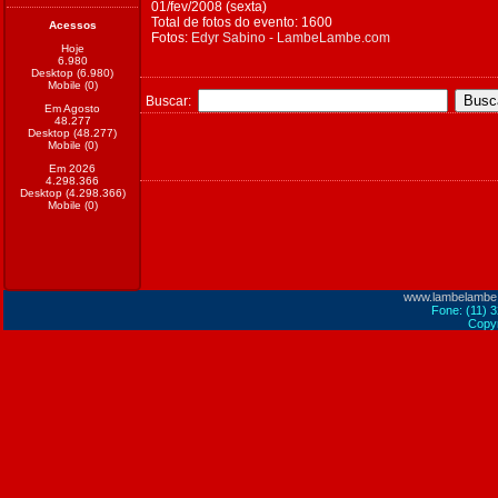
01/fev/2008 (sexta)
Total de fotos do evento: 1600
Acessos
Fotos:
Edyr Sabino - LambeLambe.com
Hoje
6.980
Desktop (6.980)
Mobile (0)
Buscar:
Em Agosto
48.277
Desktop (48.277)
Mobile (0)
Em 2026
4.298.366
Desktop (4.298.366)
Mobile (0)
www.lambelambe
Fone: (11) 
Copyr