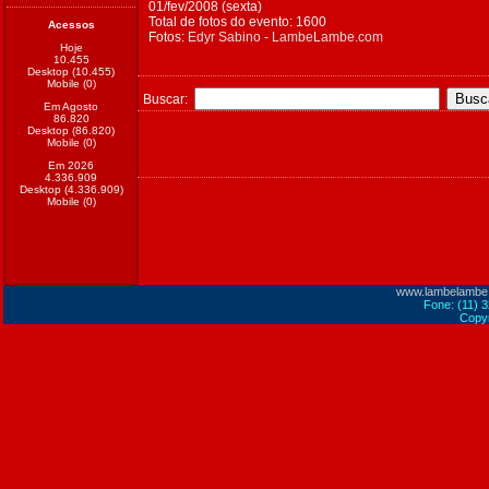
01/fev/2008 (sexta)
Total de fotos do evento: 1600
Acessos
Fotos:
Edyr Sabino - LambeLambe.com
Hoje
10.455
Desktop (10.455)
Mobile (0)
Buscar:
Em Agosto
86.820
Desktop (86.820)
Mobile (0)
Em 2026
4.336.909
Desktop (4.336.909)
Mobile (0)
www.lambelambe
Fone: (11) 
Copyr