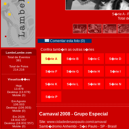
S�rie A - 
Total d
Comentar esta foto (0)
Confira tamb�m as outras s�ries
LambeLambe.com
Total de Eventos
S�rie A
S�rie B
S�rie C
S�rie D
381
Total de Fotos
214.216
S�rie F
S�rie G
S�rie H
S�rie I
Visualiza��es
S�rie K
S�rie L
S�rie M
S�rie N
Hoje
13.678
Desktop (13.678)
Mobile (0)
S�rie P
Em Agosto
106.003
Desktop (106.003)
Mobile (0)
Carnaval 2008 - Grupo Especial
Em 2026
18.832.557
Site:
www.cidadedesaopaulo.com/carnaval
Desktop (18.832.557)
Samb�dromo Anhembi - S�o Paulo - SP - Brasil
Mobile (0)