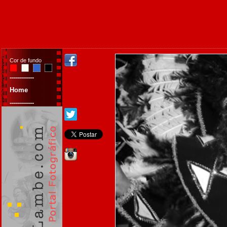
Cor de fundo
------------
Home
------------