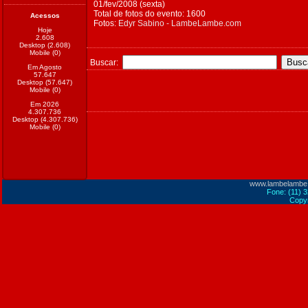
01/fev/2008 (sexta)
Total de fotos do evento: 1600
Acessos
Fotos:
Edyr Sabino - LambeLambe.com
Hoje
2.608
Desktop (2.608)
Mobile (0)
Buscar:
Em Agosto
57.647
Desktop (57.647)
Mobile (0)
Em 2026
4.307.736
Desktop (4.307.736)
Mobile (0)
www.lambelambe
Fone: (11) 
Copyr