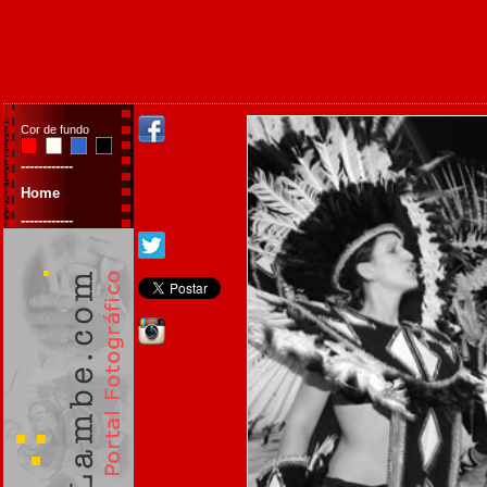
Cor de fundo
------------
Home
------------