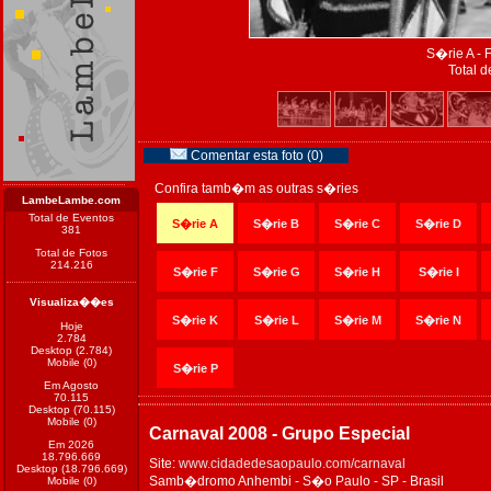
S�rie A - 
Total d
Comentar esta foto (0)
Confira tamb�m as outras s�ries
LambeLambe.com
Total de Eventos
S�rie A
S�rie B
S�rie C
S�rie D
381
Total de Fotos
214.216
S�rie F
S�rie G
S�rie H
S�rie I
Visualiza��es
S�rie K
S�rie L
S�rie M
S�rie N
Hoje
2.784
Desktop (2.784)
Mobile (0)
S�rie P
Em Agosto
70.115
Desktop (70.115)
Mobile (0)
Carnaval 2008 - Grupo Especial
Em 2026
18.796.669
Site:
www.cidadedesaopaulo.com/carnaval
Desktop (18.796.669)
Samb�dromo Anhembi - S�o Paulo - SP - Brasil
Mobile (0)