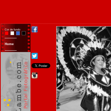
Cor de fundo
------------
Home
------------