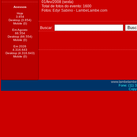
01/fev/2008 (sexta)
Total de fotos do evento: 1600
Acessos
Fotos:
Edyr Sabino - LambeLambe.com
Hoje
3.654
Desktop (3.654)
Mobile (0)
Buscar:
Em Agosto
66.554
Desktop (66.554)
Mobile (0)
Em 2026
4.316.643
Desktop (4.316.643)
Mobile (0)
www.lambelambe
Fone: (11) 
Copyr