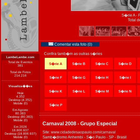
S�rie A - 
Total d
Comentar esta foto (0)
Confira tamb�m as outras s�ries
LambeLambe.com
Total de Eventos
S�rie A
S�rie B
S�rie C
S�rie D
381
Total de Fotos
214.216
S�rie F
S�rie G
S�rie H
S�rie I
Visualiza��es
S�rie K
S�rie L
S�rie M
S�rie N
Hoje
4.352
Desktop (4.352)
Mobile (0)
S�rie P
Em Agosto
80.383
Desktop (80.383)
Mobile (0)
Carnaval 2008 - Grupo Especial
Em 2026
18.806.937
Site:
www.cidadedesaopaulo.com/carnaval
Desktop (18.806.937)
Samb�dromo Anhembi - S�o Paulo - SP - Brasil
Mobile (0)