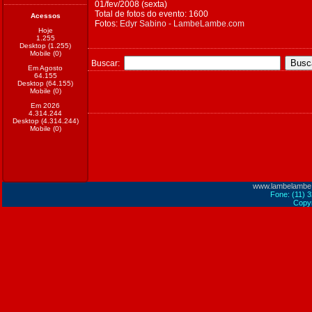
01/fev/2008 (sexta)
Total de fotos do evento: 1600
Acessos
Fotos:
Edyr Sabino - LambeLambe.com
Hoje
1.255
Desktop (1.255)
Mobile (0)
Buscar:
Em Agosto
64.155
Desktop (64.155)
Mobile (0)
Em 2026
4.314.244
Desktop (4.314.244)
Mobile (0)
www.lambelambe
Fone: (11) 
Copyr