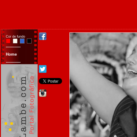
Cor de fundo
------------
Home
------------