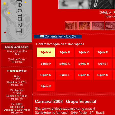
S�rie A - 
Total d
Comentar esta foto (0)
Confira tamb�m as outras s�ries
LambeLambe.com
Total de Eventos
S�rie A
S�rie B
S�rie C
S�rie D
381
Total de Fotos
214.216
S�rie F
S�rie G
S�rie H
S�rie I
Visualiza��es
S�rie K
S�rie L
S�rie M
S�rie N
Hoje
1.473
Desktop (1.473)
Mobile (0)
S�rie P
Em Agosto
77.504
Desktop (77.504)
Mobile (0)
Carnaval 2008 - Grupo Especial
Em 2026
18.804.058
Site:
www.cidadedesaopaulo.com/carnaval
Desktop (18.804.058)
Samb�dromo Anhembi - S�o Paulo - SP - Brasil
Mobile (0)