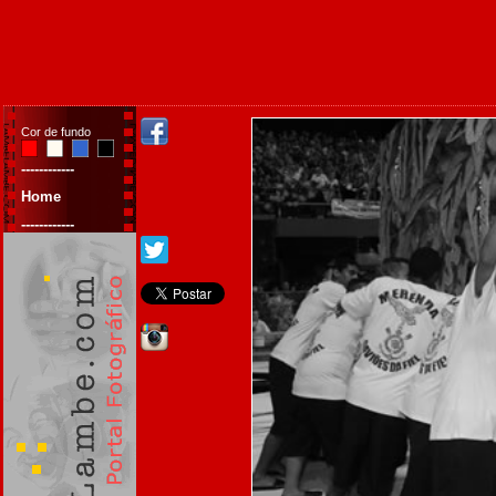
Cor de fundo
------------
Home
------------