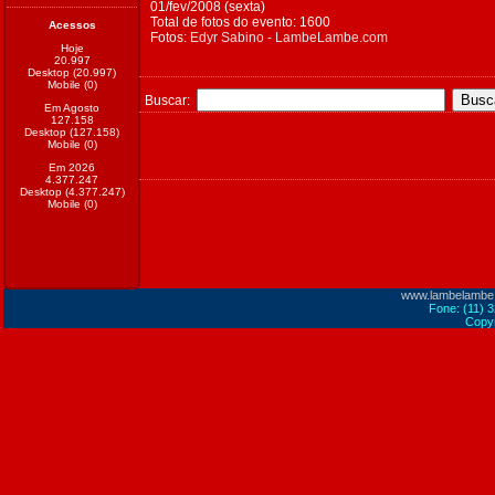
01/fev/2008 (sexta)
Total de fotos do evento: 1600
Acessos
Fotos:
Edyr Sabino - LambeLambe.com
Hoje
20.997
Desktop (20.997)
Mobile (0)
Buscar:
Em Agosto
127.158
Desktop (127.158)
Mobile (0)
Em 2026
4.377.247
Desktop (4.377.247)
Mobile (0)
www.lambelambe
Fone: (11) 
Copyr