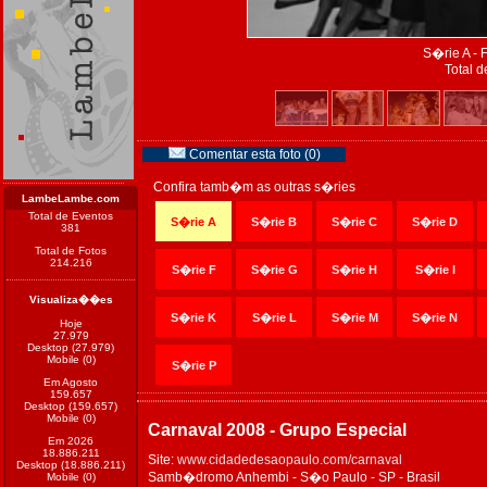
S�rie A - 
Total d
Comentar esta foto (0)
Confira tamb�m as outras s�ries
LambeLambe.com
Total de Eventos
S�rie A
S�rie B
S�rie C
S�rie D
381
Total de Fotos
214.216
S�rie F
S�rie G
S�rie H
S�rie I
Visualiza��es
S�rie K
S�rie L
S�rie M
S�rie N
Hoje
27.979
Desktop (27.979)
Mobile (0)
S�rie P
Em Agosto
159.657
Desktop (159.657)
Mobile (0)
Carnaval 2008 - Grupo Especial
Em 2026
18.886.211
Site:
www.cidadedesaopaulo.com/carnaval
Desktop (18.886.211)
Samb�dromo Anhembi - S�o Paulo - SP - Brasil
Mobile (0)