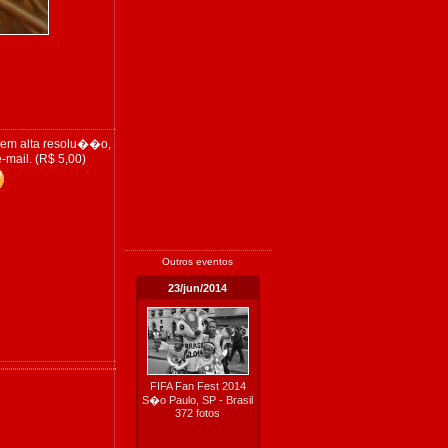
 em alta resolu��o,
-mail. (R$ 5,00)
Outros eventos
23/jun/2014
FIFA Fan Fest 2014
S�o Paulo, SP - Brasil
372 fotos