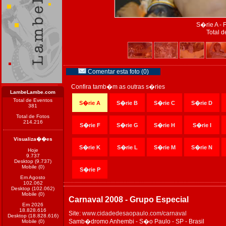
S�rie A - 
Total d
Comentar esta foto (0)
Confira tamb�m as outras s�ries
LambeLambe.com
Total de Eventos
S�rie A
S�rie B
S�rie C
S�rie D
381
Total de Fotos
214.216
S�rie F
S�rie G
S�rie H
S�rie I
Visualiza��es
S�rie K
S�rie L
S�rie M
S�rie N
Hoje
9.737
Desktop (9.737)
Mobile (0)
S�rie P
Em Agosto
102.062
Desktop (102.062)
Mobile (0)
Carnaval 2008 - Grupo Especial
Em 2026
18.828.616
Site:
www.cidadedesaopaulo.com/carnaval
Desktop (18.828.616)
Samb�dromo Anhembi - S�o Paulo - SP - Brasil
Mobile (0)