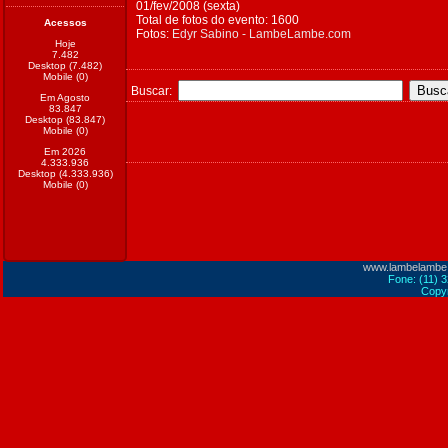
01/fev/2008 (sexta)
Total de fotos do evento: 1600
Acessos
Fotos:
Edyr Sabino - LambeLambe.com
Hoje
7.482
Desktop (7.482)
Mobile (0)
Buscar:
Em Agosto
83.847
Desktop (83.847)
Mobile (0)
Em 2026
4.333.936
Desktop (4.333.936)
Mobile (0)
www.lambelambe
Fone: (11) 
Copyr