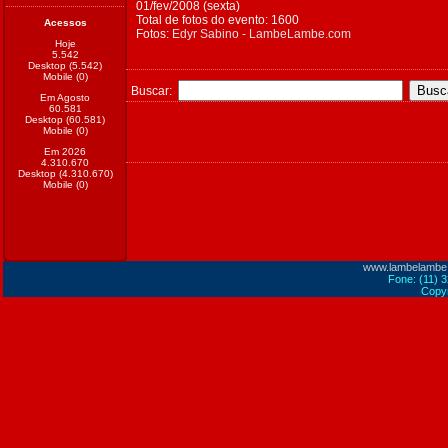
01/fev/2008 (sexta)
Total de fotos do evento: 1600
Acessos
Fotos:
Edyr Sabino - LambeLambe.com
Hoje
5.542
Desktop (5.542)
Mobile (0)
Buscar:
Em Agosto
60.581
Desktop (60.581)
Mobile (0)
Em 2026
4.310.670
Desktop (4.310.670)
Mobile (0)
www.lambelambe
Fone: (11) 
Copyr