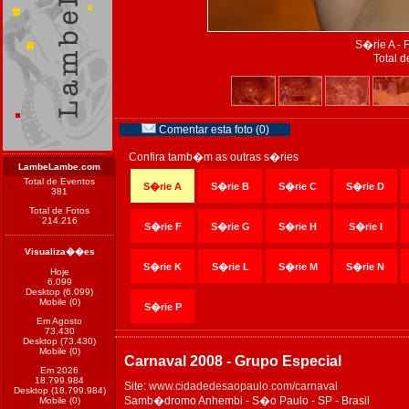
S�rie A - 
Total d
Comentar esta foto (0)
Confira tamb�m as outras s�ries
LambeLambe.com
Total de Eventos
S�rie A
S�rie B
S�rie C
S�rie D
381
Total de Fotos
214.216
S�rie F
S�rie G
S�rie H
S�rie I
Visualiza��es
S�rie K
S�rie L
S�rie M
S�rie N
Hoje
6.099
Desktop (6.099)
Mobile (0)
S�rie P
Em Agosto
73.430
Desktop (73.430)
Mobile (0)
Carnaval 2008 - Grupo Especial
Em 2026
18.799.984
Site:
www.cidadedesaopaulo.com/carnaval
Desktop (18.799.984)
Samb�dromo Anhembi - S�o Paulo - SP - Brasil
Mobile (0)