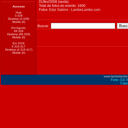
01/fev/2008 (sexta)
Total de fotos do evento: 1600
Acessos
Fotos:
Edyr Sabino - LambeLambe.com
Hoje
3.428
Desktop (3.428)
Mobile (0)
Buscar:
Em Agosto
66.328
Desktop (66.328)
Mobile (0)
Em 2026
4.316.417
Desktop (4.316.417)
Mobile (0)
www.lambelambe
Fone: (11) 
Copyr