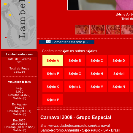
S�rie A - 
Total d
Comentar esta foto (0)
Confira tamb�m as outras s�ries
LambeLambe.com
Total de Eventos
S�rie A
S�rie B
S�rie C
S�rie D
381
Total de Fotos
214.216
S�rie F
S�rie G
S�rie H
S�rie I
Visualiza��es
S�rie K
S�rie L
S�rie M
S�rie N
Hoje
4.070
Desktop (4.070)
Mobile (0)
S�rie P
Em Agosto
80.101
Desktop (80.101)
Mobile (0)
Carnaval 2008 - Grupo Especial
Em 2026
18.806.655
Site:
www.cidadedesaopaulo.com/carnaval
Desktop (18.806.655)
Samb�dromo Anhembi - S�o Paulo - SP - Brasil
Mobile (0)