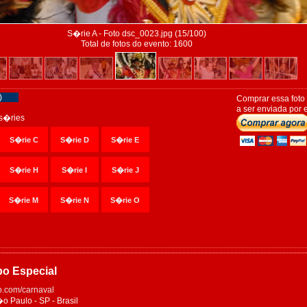
S�rie A - Foto dsc_0023.jpg (15/100)
Total de fotos do evento: 1600
)
Comprar essa foto
a ser enviada por e
s�ries
S�rie C
S�rie D
S�rie E
S�rie H
S�rie I
S�rie J
S�rie M
S�rie N
S�rie O
po Especial
.com/carnaval
Paulo - SP - Brasil