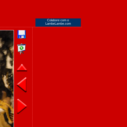
Colabore com o
LambeLambe.com