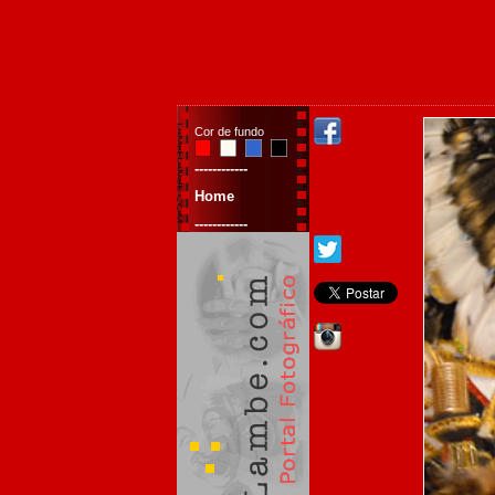
Cor de fundo
------------
Home
------------