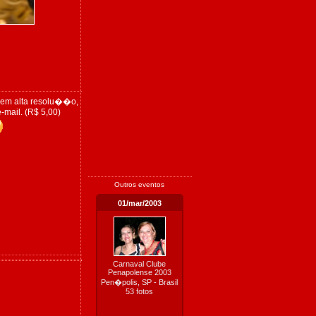
 em alta resolu��o,
-mail. (R$ 5,00)
Outros eventos
01/mar/2003
Carnaval Clube
Penapolense 2003
Pen�polis, SP - Brasil
53 fotos