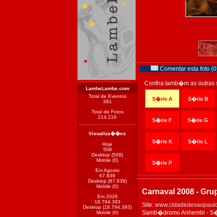
Comentar esta foto (0
Confira tamb�m as outras 
LambeLambe.com
Total de Eventos
S�rie A
S�rie B
381
Total de Fotos
214.216
S�rie F
S�rie G
Visualiza��es
S�rie K
S�rie L
Hoje
508
Desktop (508)
Mobile (0)
S�rie P
Em Agosto
67.839
Desktop (67.839)
Mobile (0)
Carnaval 2008 - Gru
Em 2026
18.794.393
Site:
www.cidadedesaopaulo
Desktop (18.794.393)
Samb�dromo Anhembi - S�o 
Mobile (0)