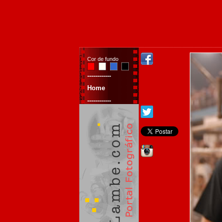
Cor de fundo
------------
Home
------------