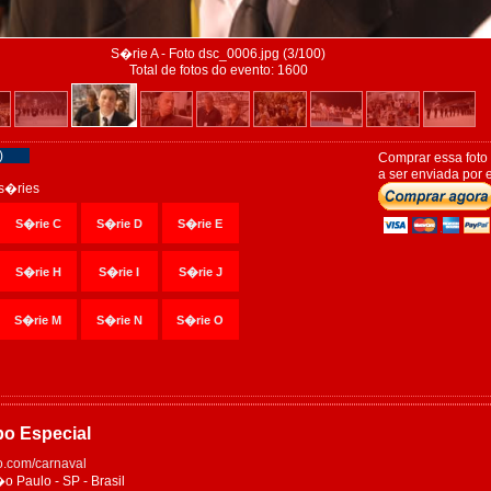
S�rie A - Foto dsc_0006.jpg (3/100)
Total de fotos do evento: 1600
)
Comprar essa foto
a ser enviada por e
s�ries
S�rie C
S�rie D
S�rie E
S�rie H
S�rie I
S�rie J
S�rie M
S�rie N
S�rie O
po Especial
.com/carnaval
Paulo - SP - Brasil