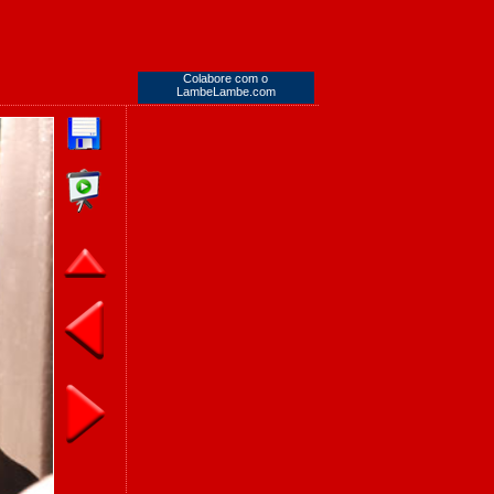
Colabore com o
LambeLambe.com