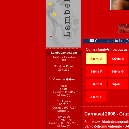
Comentar esta foto (0
Confira tamb�m as outras 
LambeLambe.com
Total de Eventos
S�rie A
S�rie B
381
Total de Fotos
214.216
S�rie F
S�rie G
Visualiza��es
S�rie K
S�rie L
Hoje
5.985
Desktop (5.985)
Mobile (0)
S�rie P
Em Agosto
65.716
Desktop (65.716)
Mobile (0)
Carnaval 2008 - Gru
Em 2026
18.792.270
Site:
www.cidadedesaopaulo
Desktop (18.792.270)
Samb�dromo Anhembi - S�o 
Mobile (0)