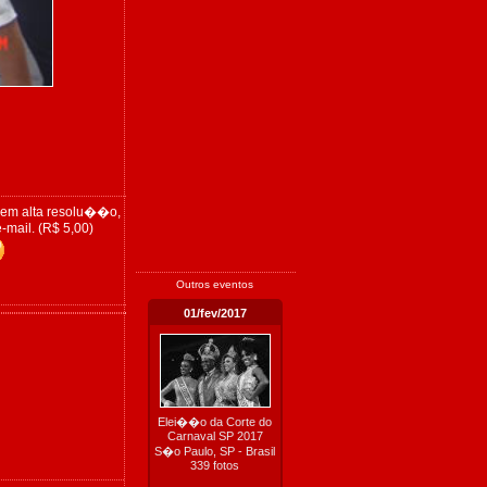
 em alta resolu��o,
-mail. (R$ 5,00)
Outros eventos
01/fev/2017
Elei��o da Corte do
Carnaval SP 2017
S�o Paulo, SP - Brasil
339 fotos