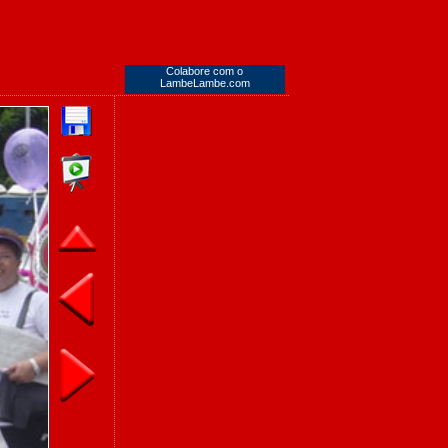
Colabore com o
LambeLambe.com