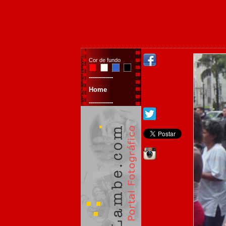
Cor de fundo
------------
Home
------------