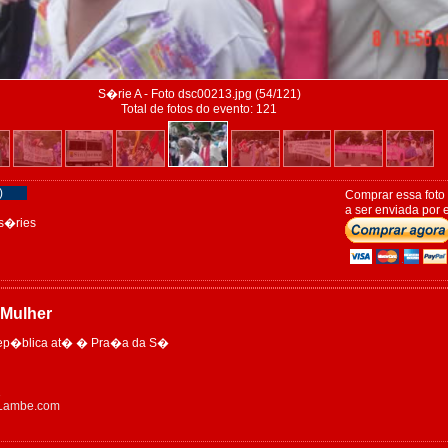
S�rie A - Foto dsc00213.jpg (54/121)
Total de fotos do evento: 121
)
Comprar essa foto
a ser enviada por e
s�ries
 Mulher
ep�blica at� � Pra�a da S�
1
eLambe.com