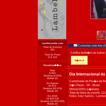
LambeLambe.com
Comentar esta foto (0
Total de Eventos
381
Confira tamb�m as outras 
Total de Fotos
214.216
S�rie A
Visualiza��es
Hoje
6.943
Dia Internacional da
Desktop (6.943)
Mobile (0)
Caminhada da Pra�a da R
Em Agosto
S�o Paulo - SP - Brasil
82.974
Desktop (82.974)
08/mar/2003 (s�bado)
Mobile (0)
Total de fotos do evento: 12
Fotos:
Edyr Sabino - Lamb
Em 2026
18.809.528
Desktop (18.809.528)
Mobile (0)