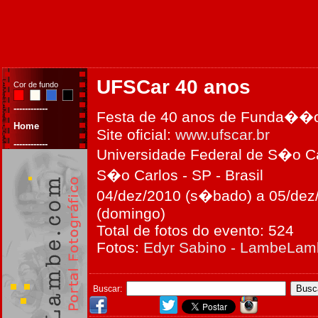
UFSCar 40 anos
Cor de fundo
------------
Festa de 40 anos de Funda��
Home
Site oficial:
www.ufscar.br
------------
Universidade Federal de S�o Ca
S�o Carlos - SP - Brasil
04/dez/2010 (s�bado) a 05/dez
(domingo)
Total de fotos do evento: 524
Fotos:
Edyr Sabino - LambeLa
Buscar: