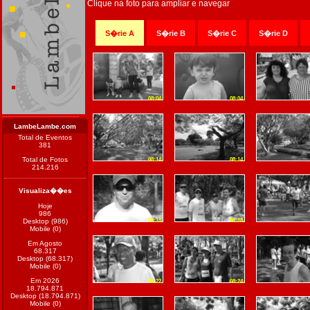
Clique na foto para ampliar e navegar
S�rie A
S�rie B
S�rie C
S�rie D
08:04
08:04
LambeLambe.com
Total de Eventos
381
Total de Fotos
08:14
08:14
214.216
Visualiza��es
Hoje
986
Desktop (986)
08:18
08:18
Mobile (0)
Em Agosto
68.317
Desktop (68.317)
Mobile (0)
Em 2026
08:22
08:24
18.794.871
Desktop (18.794.871)
Mobile (0)