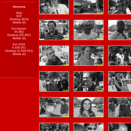
Acessos
Hoje
09:40
09:41
923
Desktop (923)
Mobile (0)
Em Agosto
55.962
Desktop (55.962)
Mobile (0)
09:58
09:59
Em 2026
4.306.051
Desktop (4.306.051)
Mobile (0)
10:00
10:01
10:05
10:05
10:09
10:10