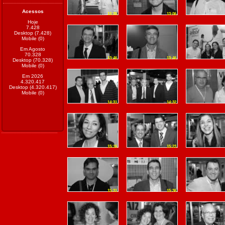
Acessos
12:35
13:06
Hoje
7.428
Desktop (7.428)
Mobile (0)
Em Agosto
70.328
13:46
13:46
Desktop (70.328)
Mobile (0)
Em 2026
4.320.417
Desktop (4.320.417)
Mobile (0)
14:31
14:32
15:16
15:23
15:31
15:36