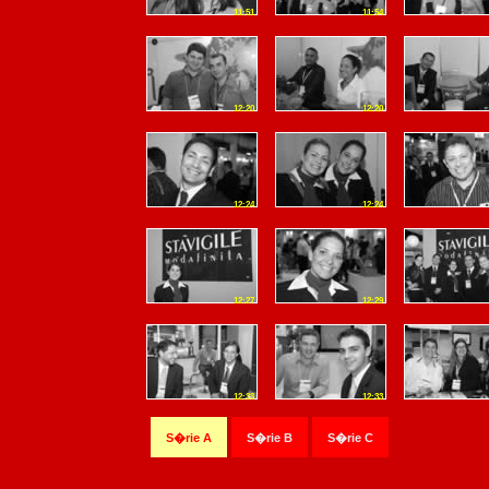
11:51
11:54
12:20
12:20
12:24
12:24
12:27
12:29
12:33
12:33
S�rie A
S�rie B
S�rie C