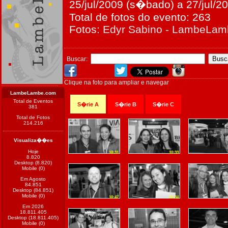
25/jul/2009 (s�bado) a 27/jul/2
Total de fotos do evento: 263
Fotos:
Edyr Sabino - LambeLa
Buscar:
Clique na foto para ampliar e navegar
LambeLambe.com
Total de Eventos
S�rie A
S�rie B
S�rie C
381
Total de Fotos
214.216
Visualiza��es
Hoje
10:31
10:33
8.820
Desktop (8.820)
Mobile (0)
Em Agosto
84.851
Desktop (84.851)
Mobile (0)
10:47
11:34
Em 2026
18.811.405
Desktop (18.811.405)
Mobile (0)