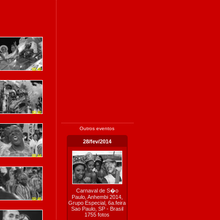
02:40
02:40
Outros eventos
28/fev/2014
02:44
Carnaval de S�o
Paulo, Anhembi 2014,
02:45
Grupo Especial, 6a.feira
Sao Paulo, SP - Brasil
1755 fotos