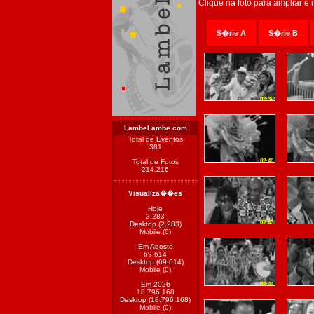
Clique na foto para ampliar e
S�rie A
S�rie B
02:39
LambeLambe.com
Total de Eventos
381
Total de Fotos
02:40
214.216
Visualiza��es
Hoje
2.283
02:43
Desktop (2.283)
Mobile (0)
Em Agosto
69.614
Desktop (69.614)
Mobile (0)
Em 2026
02:44
18.796.168
Desktop (18.796.168)
Mobile (0)