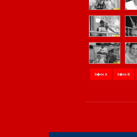
03:05
03:07
03:09
S�rie A
S�rie B