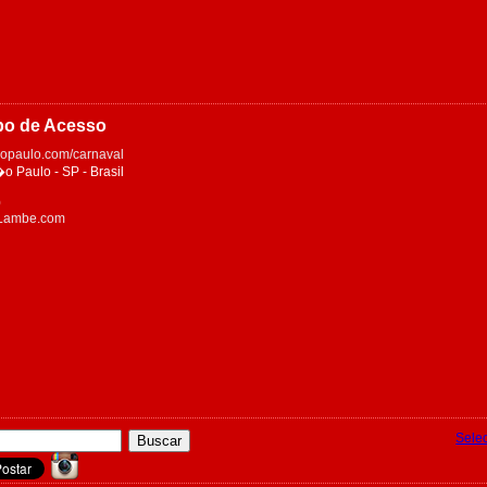
po de Acesso
opaulo.com/carnaval
Paulo - SP - Brasil
0
eLambe.com
Sele