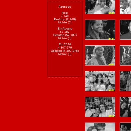
Acessos
Hoje
02:45
2.148
Desktop (2.148)
Mobile (0)
Em Agosto
57.187
Desktop (57.187)
Mobile (0)
02:46
Em 2026
4.307.276
Desktop (4.307.276)
Mobile (0)
02:50
02:53
02:54