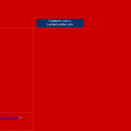
Colabore com o
LambeLambe.com
ct Language
▼