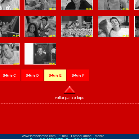
03:06
03:06
03:06
03:06
03:07
03:08
03:08
03:09
03:09
03:10
S�rie C
S�rie D
S�rie E
S�rie F
voltar para o topo
www.lambelambe.com
-
E-mail
-
LambeLambe - Mobile