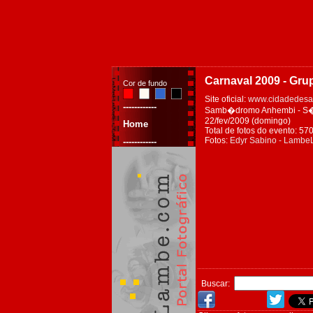
Carnaval 2009 - Gru
Cor de fundo
Site oficial:
www.cidadedesa
------------
Samb�dromo Anhembi - S�o 
22/fev/2009 (domingo)
Home
Total de fotos do evento: 57
Fotos:
Edyr Sabino - Lamb
------------
Buscar: